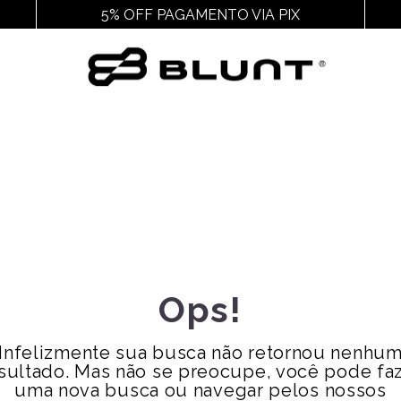
5% OFF PAGAMENTO VIA PIX
Outros
Acessórios
Cal
Ver Todos
Ver Todos
Ver
Juvenil
Chaveiros E Adesivos
Chin
Feminino
Cuecas
Packs
Gorros
Pochetes
Mochilas
Meias
Ops!
Bags
Bonés
Infelizmente sua busca não retornou nenhu
Bucket
sultado. Mas não se preocupe, você pode fa
Carteiras
uma nova busca ou navegar pelos nossos