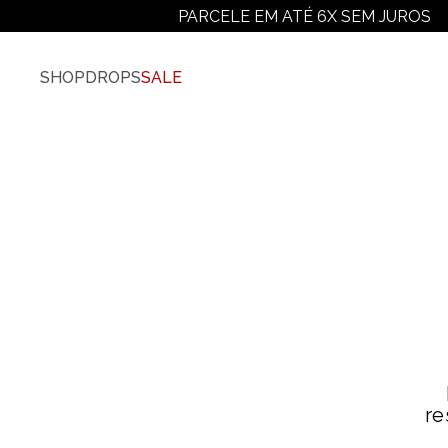
PARCELE EM ATÉ 6X SEM JUROS
SHOP
DROPS
SALE
Vestuário
Ver Todos
Camisetas
Camiseta Plus-Size
Camiseta Manga Longa
Moletons
Jaquetas E Casacos
Camisas
Calças
Shorts E Bermudas
re