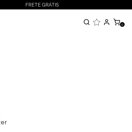
FRETE GRÁTIS
LOGIN
MEUS PEDIDOS
0
MINHA CONTA
çados
 Todos
elos
m
zer