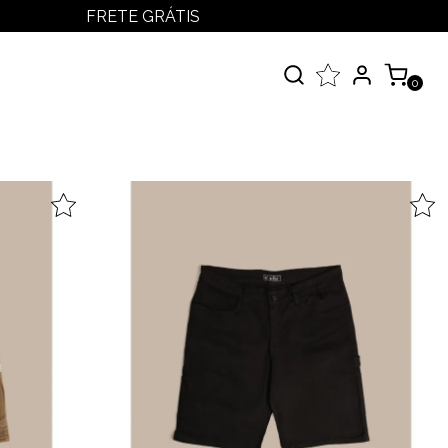
FRETE GRÁTIS
LOGIN
MEUS PEDIDOS
0
MINHA CONTA
çados
 Todos
elos