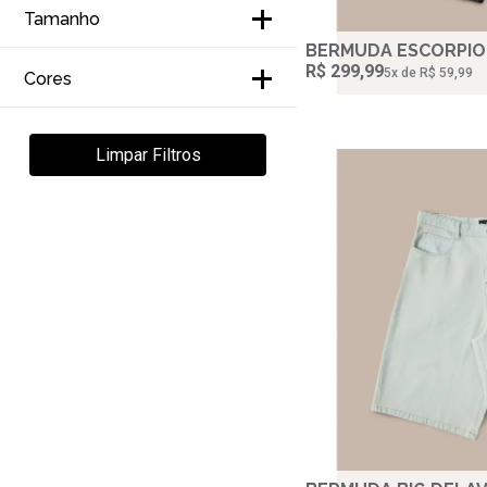
Bordado (1)
Mirage (3)
Tamanho
Cargo (6)
BERMUDA ESCORPIO
The Garden (5)
R$ 299,99
38
5‌x de R$ 59,99
Cores
Carpinteiro (2)
Veja todas as opções
Sensorial (2)
Azul (1)
Limpar Filtros
Next Level (1)
Camuflado (1)
Genesis (1)
Caqui (1)
Castor (1)
Chumbo (1)
Off White (1)
Preto (6)
Verde (1)