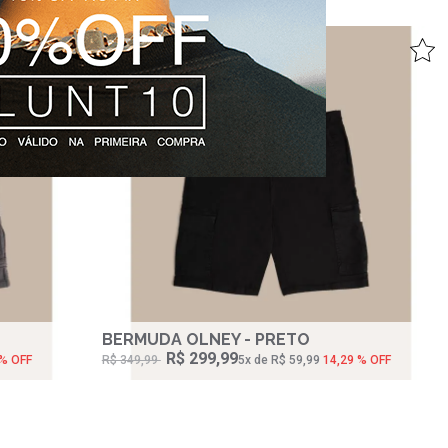
BERMUDA OLNEY - PRETO
R$ 299,99
 % OFF
R$ 349,99
5‌x de R$ 59,99
14,29 % OFF