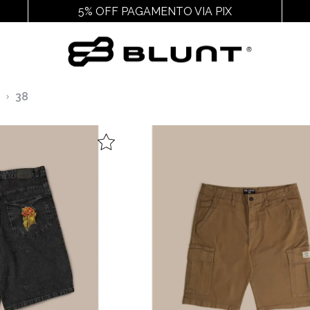
5% OFF PAGAMENTO VIA PIX
Outros
Acessórios
Cal
38
Ver Todos
Ver Todos
Ver
Juvenil
Chaveiros E Adesivos
Chin
Feminino
Cuecas
Packs
Gorros
Pochetes
Mochilas
Meias
Bags
Bonés
Bucket
Carteiras