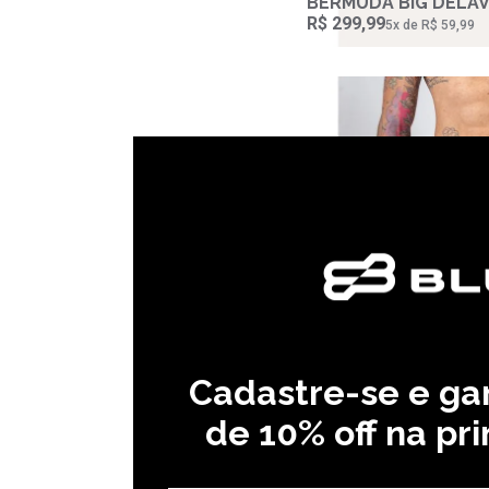
BERMUDA BIG DELAV
R$ 299,99
5‌x de R$ 59,99
Cadastre-se e g
BERMUDA SARJA SKY
de 10% off na pr
R$ 99,99
R$ 199,99
50,0 %