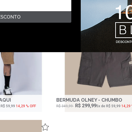
ESCONTO
AQUI
BERMUDA OLNEY - CHUMBO
R$ 299,99
e R$ 59,99
14,29 % OFF
R$ 349,99
5‌x de R$ 59,99
14,29