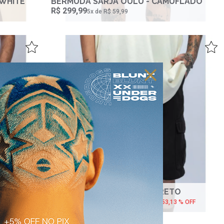
 WHITE
BERMUDA SARJA OULU - CAMUFLADO
R$ 299,99
5‌x de R$ 59,99
RETO
BERMUDA SARJA BOWIE- PRETO
R$ 149,99
R$ 319,99
2‌x de R$ 74,99
53,13 % OFF