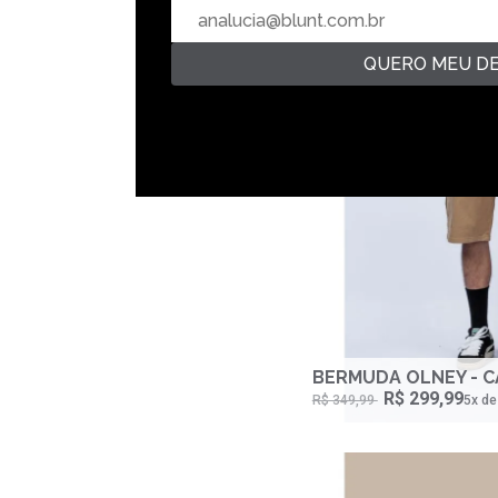
QUERO MEU D
BERMUDA OLNEY - C
R$ 299,99
R$ 349,99
5‌x d