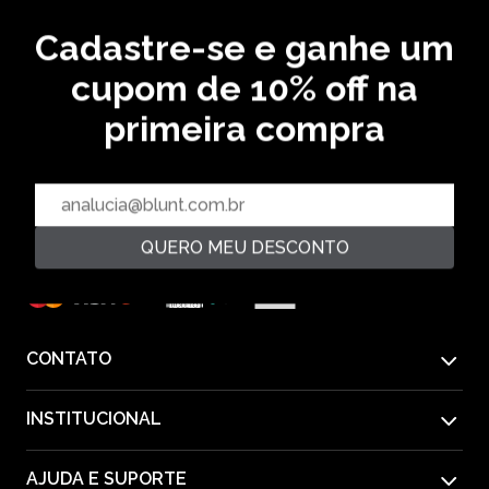
Cadastre-se e ganhe um
CADASTRE SEU EMAIL EM NOSSA NEWSLETTER E
RECEBA EM PRIMEIRA MÃO AS ULTIMAS NOVIDADES
cupom de 10% off na
primeira compra
CADASTRAR
PAGUE COM
QUERO MEU DESCONTO
CONTATO
INSTITUCIONAL
55(11) 2612-1226
AJUDA E SUPORTE
QUEM SOMOS
Horário de Atendimento: