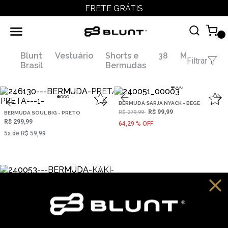
FRETE GRÁTIS
Blunt
Vestuário
Shorts e
38
M
Filtrar
Brasil
Bermudas
BERMUDA SARJA NYACK - BEGE
R$ 99,99
R$ 279,99
BERMUDA SOUL BIG - PRETO
R$ 299,99
64,29 % OFF
5‌x de R$ 59,99
BERMUDA CARGO STEYR - CAQUI
R$ 149,99
R$ 199,99
2‌x de R$ 74,99
25,0 % OFF