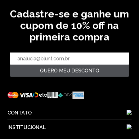
64,29 % OFF
Cadastre-se e ganhe um
cupom de 10% off na
CADASTRE SEU EMAIL EM NOSSA NEWSLETTER E
RECEBA EM PRIMEIRA MÃO AS ULTIMAS NOVIDADES
primeira compra
CADASTRAR
QUERO MEU DESCONTO
PAGUE COM
CONTATO
INSTITUCIONAL
55(11) 2612-1226