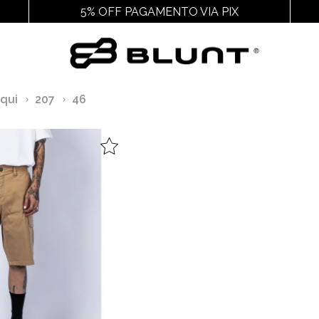
5% OFF PAGAMENTO VIA PIX
Outros
Acessórios
Cal
qui
207
46
Ver Todos
Ver Todos
Ver
Juvenil
Chaveiros E Adesivos
Chin
Feminino
Cuecas
Packs
Gorros
Pochetes
Mochilas
Meias
Bags
Bonés
Bucket
Carteiras