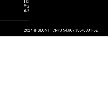
Horário de Atendimento:
POL
8:30hs às 17:30hs de segunda à quinta.
8:30hs às 16:30hs na sexta-feira
AT
2024 © BLUNT | CNPJ 54.867.386/0001-62