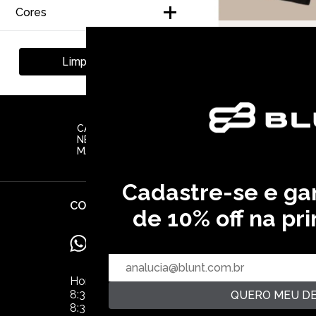
38 (1)
Cores
BERMUDA CARPINTEI
42 (1)
R$ 99,99
Preto
R$ 149,99
33,34 
Limpar Filtros
Veja todas as opções
44 (1)
46 (1)
CADASTRE SEU EMAIL EM NOSSA
NEWSLETTER E RECEBA EM PRIMEIRA
MÃO AS ULTIMAS NOVIDADES
Cadastre-se e g
CONTATO
IN
de 10% off na pr
QU
55(11) 2612-1226
NOS
Horário de Atendimento:
POL
8:30hs às 17:30hs de segunda à quinta.
QUERO MEU D
8:30hs às 16:30hs na sexta-feira
AT