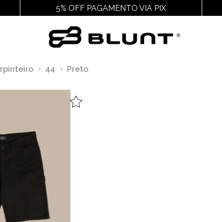
5% OFF PAGAMENTO VIA PIX
Outros
Acessórios
Cal
rpinteiro
44
Preto
Ver Todos
Ver Todos
Ver
Juvenil
Chaveiros E Adesivos
Chin
Feminino
Cuecas
Packs
Gorros
Pochetes
Mochilas
Meias
Bags
Bonés
Bucket
Carteiras