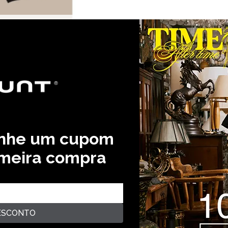
RA AUS - PRETO
% OFF
anhe um cupom
STITUCIONAL
AJUDA E SUPORTE
PAGUE 
imeira compra
EM SOMOS
POLÍTICA DE TROCAS
SAS LOJAS
ENTREGA E FRETE
ÍTICA DE PRIVACIDADE
TROCAS E DEVOLUÇÕES
ESCONTO
ACADO
DÚVIDAS FREQUENTES