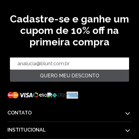
5‌x de R$ 59,99
Cadastre-se e ganhe um
cupom de 10% off na
CADASTRE SEU EMAIL EM NOSSA NEWSLETTER E
RECEBA EM PRIMEIRA MÃO AS ULTIMAS NOVIDADES
primeira compra
CADASTRAR
QUERO MEU DESCONTO
PAGUE COM
CONTATO
INSTITUCIONAL
55(11) 2612-1226