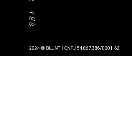
NOS
Horário de Atendimento:
POL
8:30hs às 17:30hs de segunda à quinta.
8:30hs às 16:30hs na sexta-feira
AT
2024 © BLUNT | CNPJ 54.867.386/0001-62