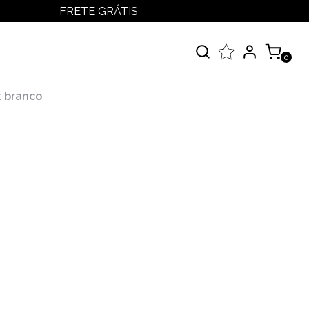
FRETE GRÁTIS
LOGIN
MEUS PEDIDOS
0
MINHA CONTA
çados
: branco
 Todos
elos