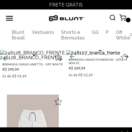
FRETE GRÁTIS
Blunt
Vestuário
Shorts e
GG
P
Off
F
Brasil
Bermudas
White
BERMUDA CARGO POSEIDON - OFF
WHITE
BERMUDA CARGO ANETTE - OFF WHITE
R$ 249,99
R$ 299,99
4‌x de R$ 62,49
5‌x de R$ 59,99
,