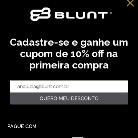
BERMUDA JUICE - OFF WHITE
Cadastre-se e ganhe um
R$ 149,99
R$ 279,99
2‌x de R$ 74,99
46,43 % OFF
cupom de 10% off na
primeira compra
CADASTRE SEU EMAIL EM NOSSA NEWSLETTER E
RECEBA EM PRIMEIRA MÃO AS ULTIMAS NOVIDADES
QUERO MEU DESCONTO
CADASTRAR
PAGUE COM