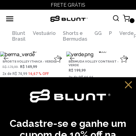
FRETE GRÁTIS
Blunt
Vestuário
Shorts e
GG
P
Verde
F
Brasil
Bermudas
SHORTS VOLLEY ITHACA - VERDE
BERMUDA VOLLEY CONTRAST -
VERDE
R$ 149,99
R$ 179,99
R$ 199,99
2‌x de R$ 74,99
16,67 % OFF
3‌x de R$ 66,66
CADASTRE SEU EMAIL EM NOSSA NEWSLETTER E
RECEBA EM PRIMEIRA MÃO AS ULTIMAS NOVIDADES
Cadastre-se e ganhe um
CADASTRAR
cupom de 10% off na