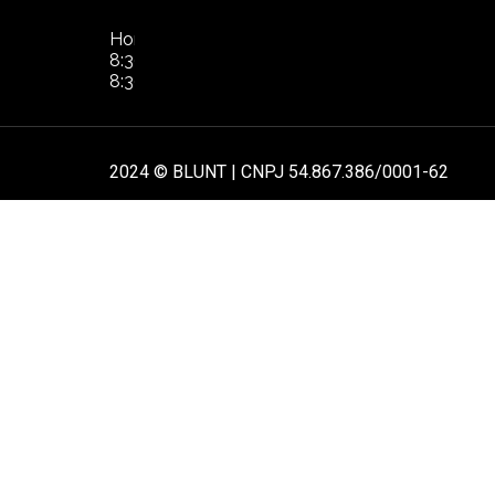
NOS
Horário de Atendimento:
POL
8:30hs às 17:30hs de segunda à quinta.
8:30hs às 16:30hs na sexta-feira
AT
2024 © BLUNT | CNPJ 54.867.386/0001-62