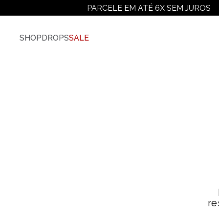
PARCELE EM ATÉ 6X SEM JUROS
SHOP
DROPS
SALE
Vestuário
Ver Todos
Camisetas
Camiseta Plus-Size
Camiseta Manga Longa
Moletons
Jaquetas E Casacos
Camisas
Calças
Shorts E Bermudas
re