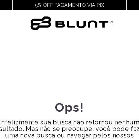
5% OFF PAGAMENTO VIA PIX
Outros
Acessórios
Cal
Ver Todos
Ver Todos
Ver
Juvenil
Chaveiros E Adesivos
Chin
Feminino
Cuecas
Packs
Gorros
Pochetes
Mochilas
Meias
Ops!
Bags
Bonés
Infelizmente sua busca não retornou nenhu
Bucket
sultado. Mas não se preocupe, você pode fa
Carteiras
uma nova busca ou navegar pelos nossos