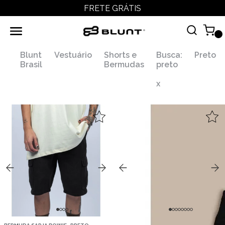
FRETE GRÁTIS
Blunt
Vestuário
Shorts e
Busca:
Preto
Brasil
Bermudas
preto
x
,