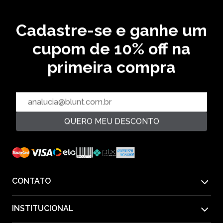
2‌x de R$ 74,99
25,0 % OFF
Cadastre-se e ganhe um
cupom de 10% off na
CADASTRE SEU EMAIL EM NOSSA NEWSLETTER E
RECEBA EM PRIMEIRA MÃO AS ULTIMAS NOVIDADES
primeira compra
CADASTRAR
QUERO MEU DESCONTO
PAGUE COM
CONTATO
INSTITUCIONAL
55(11) 2612-1226