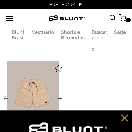
FRETE GRÁTIS
Blunt
Vestuário
Shorts e
Busca:
Sarja
Brasil
Bermudas
areia
x
,