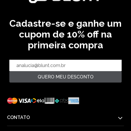
BERMUDA JUICE - AREIA
R$ 149,99
R$ 279,99
2‌x de R$ 74,99
46,43 % OFF
Cadastre-se e ganhe um
cupom de 10% off na
CADASTRE SEU EMAIL EM NOSSA NEWSLETTER E
RECEBA EM PRIMEIRA MÃO AS ULTIMAS NOVIDADES
primeira compra
CADASTRAR
QUERO MEU DESCONTO
PAGUE COM
CONTATO