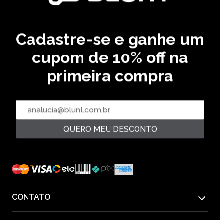
BERMUDA JUICE - AREIA
R$ 149,99
R$ 279,99
2‌x de R$ 74,99
46,43 % OFF
Cadastre-se e ganhe um
cupom de 10% off na
CADASTRE SEU EMAIL EM NOSSA NEWSLETTER E
RECEBA EM PRIMEIRA MÃO AS ULTIMAS NOVIDADES
primeira compra
CADASTRAR
QUERO MEU DESCONTO
PAGUE COM
CONTATO