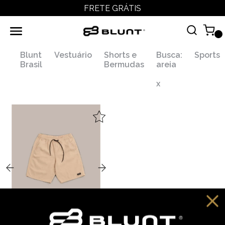
FRETE GRÁTIS
Blunt
Vestuário
Shorts e
Busca:
Sports
Brasil
Bermudas
areia
x
,