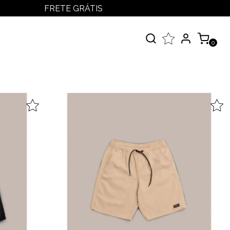
FRETE GRÁTIS
LOGIN
MEUS PEDIDOS
0
MINHA CONTA
çados
 Todos
elos