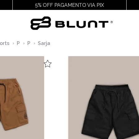
5% OFF PAGAMENTO VIA PIX
Outros
Acessórios
Cal
orts
P
P
Sarja
Ver Todos
Ver Todos
Ver
Juvenil
Chaveiros E Adesivos
Chin
Feminino
Cuecas
Packs
Gorros
Pochetes
Mochilas
Meias
Bags
Bonés
Bucket
Carteiras