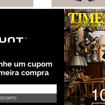
EYR - CASTOR
BERMUDA CARGO STEYR - PRE
R$ 149,99
e R$ 74,99
25,0 % OFF
R$ 199,99
2‌x de R$ 74,99
25,0 
anhe um cupom
imeira compra
ESCONTO