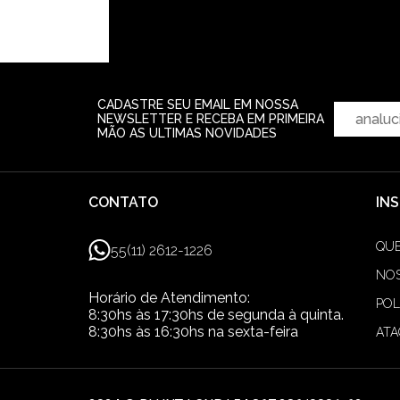
BERMUDA JUICE - OF
R$ 149,99
R$ 279,99
2‌x d
CADASTRE SEU EMAIL EM NOSSA
NEWSLETTER E RECEBA EM PRIMEIRA
MÃO AS ULTIMAS NOVIDADES
CONTATO
IN
QU
55(11) 2612-1226
NOS
Horário de Atendimento:
POL
8:30hs às 17:30hs de segunda à quinta.
8:30hs às 16:30hs na sexta-feira
AT