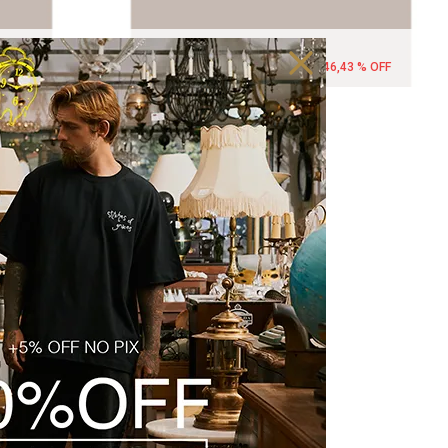
TO
BERMUDA JUICE - AREIA
R$ 149,99
% OFF
R$ 279,99
2‌x de R$ 74,99
46,43 % OFF