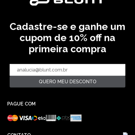
ADESIVOS BLUNT PACKS - ROSA
R$ 9,99
R$ 14,99
Cadastre-se e ganhe um
33,36 % OFF
cupom de 10% off na
primeira compra
CADASTRE SEU EMAIL EM NOSSA NEWSLETTER E
RECEBA EM PRIMEIRA MÃO AS ULTIMAS NOVIDADES
CADASTRAR
QUERO MEU DESCONTO
PAGUE COM