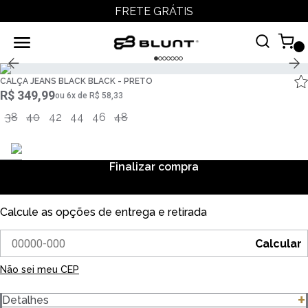
FRETE GRÁTIS
CALÇA JEANS BLACK BLACK - PRETO
R$ 349,99
ou
6
x
de
R$ 58,33
38
40
42
44
46
48
Finalizar compra
Calcule as opções de entrega e retirada
Calcular
Não sei meu CEP
Detalhes