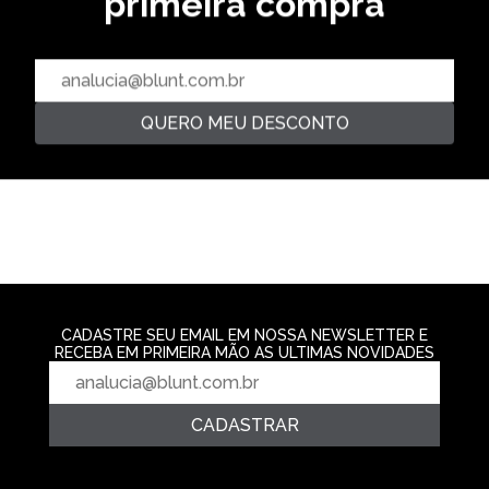
primeira compra
CALÇA UNIFORME OFICIAL -
CALÇA CARGO FRAME - KAKI
CALÇA CARGO 
PRETO
R$ 399,99
R$ 329,99
R$ 299,99
6‌x de R$ 66,66
6‌x de R$ 54,9
5‌x de R$ 59,99
QUERO MEU DESCONTO
CADASTRE SEU EMAIL EM NOSSA NEWSLETTER E
RECEBA EM PRIMEIRA MÃO AS ULTIMAS NOVIDADES
CADASTRAR