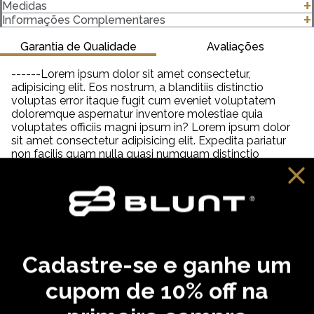
- Modelagem baggy
Medidas
- Com bolso cargo
clique para abrir as medidas
Informações Complementares
- 100% algodão
Garantia de Qualidade
Avaliações
Importante saber:
As cores podem ter algumas variações de acordo com o
------Lorem ipsum dolor sit amet consectetur,
monitor ou dispositivo que está utilizando.
adipisicing elit. Eos nostrum, a blanditiis distinctio
voluptas error itaque fugit cum eveniet voluptatem
doloremque aspernatur inventore molestiae quia
voluptates officiis magni ipsum in? Lorem ipsum dolor
sit amet consectetur adipisicing elit. Expedita pariatur
non facilis quam nulla quasi numquam distinctio
tempora veniam quia quisquam incidunt reiciendis,
saepe neque unde labore illum dolor provident. Lorem
ipsum dolor sit amet consectetur adipisicing elit. Aut
distinctio adipisci hic molestiae, amet quibusdam
cupiditate inventore fugit eveniet aliquam similique
praesentium debitis ab necessitatibus, dolorem
reprehenderit neque tempora dolore?
Cadastre-se e ganhe um
VOCÊ PODE GOSTAR
cupom de 10% off na