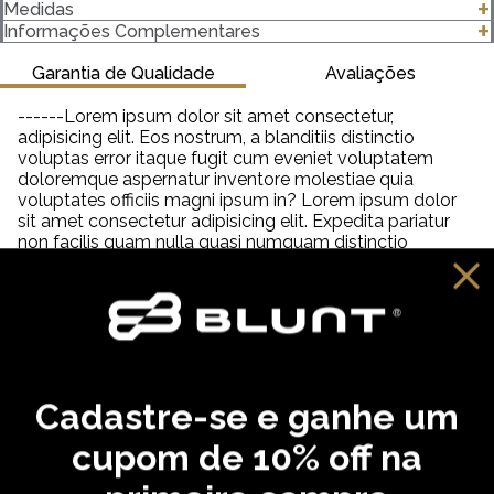
A Calça Moletom Salerno possui modelagem exclusiva feita
Medidas
de 100% algodão, bolsos laterais com forros 100% algodão
clique para abrir as medidas
Informações Complementares
também, elástico e cordão na cintura para melhor ajuste.
Garantia de Qualidade
Avaliações
------Lorem ipsum dolor sit amet consectetur,
adipisicing elit. Eos nostrum, a blanditiis distinctio
voluptas error itaque fugit cum eveniet voluptatem
doloremque aspernatur inventore molestiae quia
voluptates officiis magni ipsum in? Lorem ipsum dolor
sit amet consectetur adipisicing elit. Expedita pariatur
non facilis quam nulla quasi numquam distinctio
tempora veniam quia quisquam incidunt reiciendis,
saepe neque unde labore illum dolor provident. Lorem
ipsum dolor sit amet consectetur adipisicing elit. Aut
distinctio adipisci hic molestiae, amet quibusdam
cupiditate inventore fugit eveniet aliquam similique
praesentium debitis ab necessitatibus, dolorem
reprehenderit neque tempora dolore?
Cadastre-se e ganhe um
VOCÊ PODE GOSTAR
cupom de 10% off na