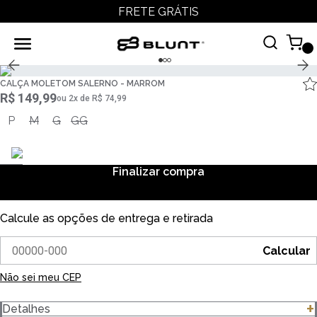
FRETE GRÁTIS
CALÇA MOLETOM SALERNO - MARROM
R$ 149,99
ou
2
x
de
R$ 74,99
P
M
G
GG
Finalizar compra
Calcule as opções de entrega e retirada
Calcular
Não sei meu CEP
Detalhes