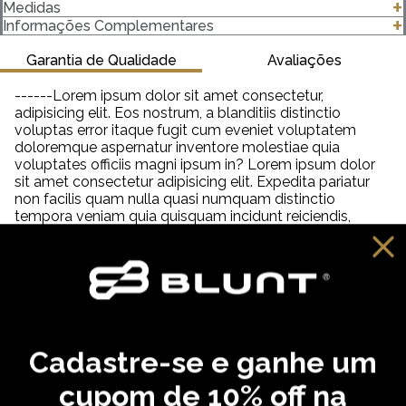
- Modelagem Regular
Medidas
- Unissex
clique para abrir as medidas
Informações Complementares
- 100% algodão
- Gola canelada 2,5 Centímetros (cm) 2x1 com Elastano
Garantia de Qualidade
Avaliações
- Gramatura 185 g/m²
- Estampa com partes em relevo, frente e costas.
------Lorem ipsum dolor sit amet consectetur,
adipisicing elit. Eos nostrum, a blanditiis distinctio
Importante saber:
voluptas error itaque fugit cum eveniet voluptatem
-As cores podem ter algumas variações de acordo com o
doloremque aspernatur inventore molestiae quia
monitor ou dispositivo que está utilizando.
voluptates officiis magni ipsum in? Lorem ipsum dolor
-Em produtos de algodão pode haver encolhimento de 2,5 a
sit amet consectetur adipisicing elit. Expedita pariatur
3%.
non facilis quam nulla quasi numquam distinctio
tempora veniam quia quisquam incidunt reiciendis,
saepe neque unde labore illum dolor provident. Lorem
ipsum dolor sit amet consectetur adipisicing elit. Aut
distinctio adipisci hic molestiae, amet quibusdam
cupiditate inventore fugit eveniet aliquam similique
praesentium debitis ab necessitatibus, dolorem
reprehenderit neque tempora dolore?
Cadastre-se e ganhe um
VOCÊ PODE GOSTAR
cupom de 10% off na
,