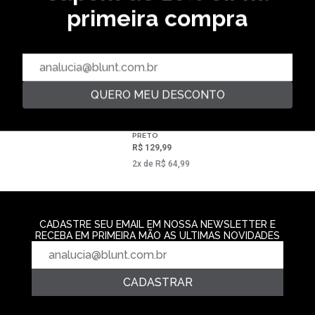
primeira compra
CAMISETA HOUSE - PRETO
R$ 139,99
CAMISETA GRI
R$ 139,99
2‌x de R$ 69,99
2‌x de R$ 69,9
QUERO MEU DESCONTO
CAMISETA PARAMOUNT -
PRETO
R$ 129,99
2‌x de R$ 64,99
CADASTRE SEU EMAIL EM NOSSA NEWSLETTER E
RECEBA EM PRIMEIRA MÃO AS ULTIMAS NOVIDADES
CADASTRAR