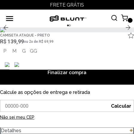
FRETE GRÁTIS
CAMISETA ATAQUE - PRETO
R$ 139,99
ou
2
x
de
R$ 69,99
P
M
G
GG
Finalizar compra
Calcule as opções de entrega e retirada
Calcular
Não sei meu CEP
Detalhes