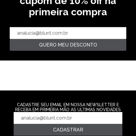
cupom de 10% off na
primeira compra
OVERSIZED
CAMISETA LETTERING - BEGE
CAMISETA OVERSIZED BOOGIE
R$ 129,99
CAMISETA PREM
- PRETO
GOLDEN
2‌x de R$ 64,99
R$ 169,99
R$ 159,99
3‌x de R$ 56,66
3‌x de R$ 53,3
QUERO MEU DESCONTO
CADASTRE SEU EMAIL EM NOSSA NEWSLETTER E
RECEBA EM PRIMEIRA MÃO AS ULTIMAS NOVIDADES
CADASTRAR