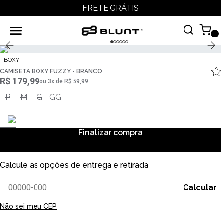
FRETE GRÁTIS
BOXY
CAMISETA BOXY FUZZY - BRANCO
R$ 179,99
ou
3
x
de
R$ 59,99
P
M
G
GG
Finalizar compra
Calcule as opções de entrega e retirada
Calcular
Não sei meu CEP