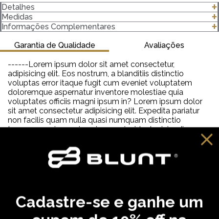
Detalhes
- Modelagem Boxy
Medidas
- 100% algodão
clique para abrir as medidas
Informações Complementares
- Gola canelada 3 Centímetros (cm) 2x1 com Elastano
- Modelagem quadrada e ampla, mangas mais caídas
Garantia de Qualidade
Avaliações
- Gramatura 220 g/m²
------Lorem ipsum dolor sit amet consectetur,
Importante saber:
adipisicing elit. Eos nostrum, a blanditiis distinctio
-As cores podem ter algumas variações de acordo com o
voluptas error itaque fugit cum eveniet voluptatem
monitor ou dispositivo que está utilizando.
doloremque aspernatur inventore molestiae quia
-Em produtos de algodão pode haver encolhimento de 2,5 a
voluptates officiis magni ipsum in? Lorem ipsum dolor
3%.
sit amet consectetur adipisicing elit. Expedita pariatur
non facilis quam nulla quasi numquam distinctio
tempora veniam quia quisquam incidunt reiciendis,
saepe neque unde labore illum dolor provident. Lorem
ipsum dolor sit amet consectetur adipisicing elit. Aut
distinctio adipisci hic molestiae, amet quibusdam
cupiditate inventore fugit eveniet aliquam similique
praesentium debitis ab necessitatibus, dolorem
reprehenderit neque tempora dolore?
Cadastre-se e ganhe um
VOCÊ PODE GOSTAR