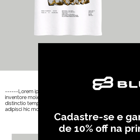
Ga
------Lorem ipsum dolor sit amet consectetur, adipisicing e
inventore molestiae quia voluptates officiis magni ipsum i
distinctio tempora veniam quia quisquam incidunt reiciendis
adipisci hic molestiae, amet quibusdam cupiditate invento
Cadastre-se e g
de 10% off na pr