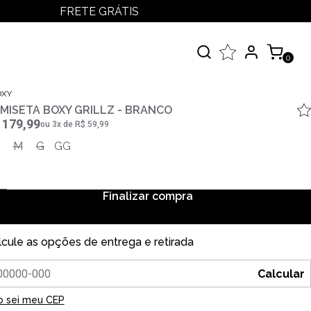
FRETE GRÁTIS
LOGIN
MEUS PEDIDOS
0
MINHA CONTA
çados
OXY
MISETA BOXY GRILLZ - BRANCO
 Todos
 179,99
ou
3
x
de
R$ 59,99
elos
M
G
GG
Finalizar compra
lcule as opções de entrega e retirada
Calcular
o sei meu CEP