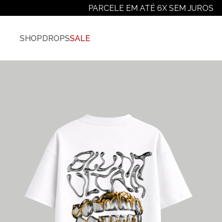
PARCELE EM ATÉ 6X SEM JUROS
SHOP
DROPS
SALE
Vestuário
Ver Todos
Camisetas
Camiseta Plus-Size
Camiseta Manga Longa
Moletons
Jaquetas E Casacos
Camisas
Calças
Shorts E Bermudas