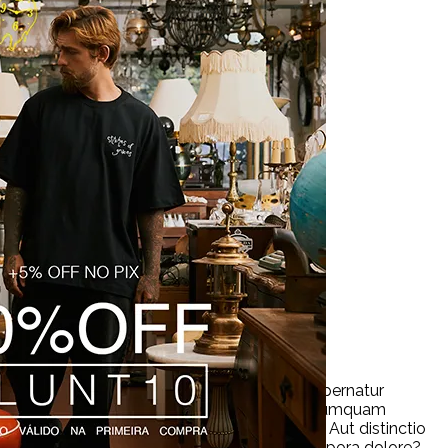
ue fugit cum eveniet voluptatem doloremque aspernatur
xpedita pariatur non facilis quam nulla quasi numquam
dolor sit amet consectetur adipisicing elit. Aut distinctio
cessitatibus, dolorem reprehenderit neque tempora dolore?