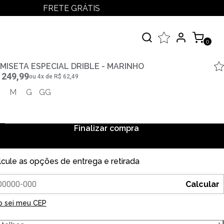
FRETE GRÁTIS
LOGIN
MEUS PEDIDOS
0
MINHA CONTA
çados
MISETA ESPECIAL DRIBLE - MARINHO
 249,99
ou
4
x
de
R$ 62,49
 Todos
M
G
GG
elos
Finalizar compra
lcule as opções de entrega e retirada
Calcular
o sei meu CEP