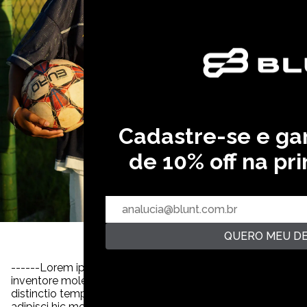
Cadastre-se e g
de 10% off na pr
QUERO MEU D
Ga
------Lorem ipsum dolor sit amet consectetur, adipisicing e
inventore molestiae quia voluptates officiis magni ipsum i
distinctio tempora veniam quia quisquam incidunt reiciendis
adipisci hic molestiae, amet quibusdam cupiditate invento