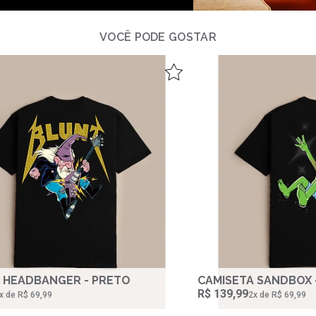
VOCÊ PODE GOSTAR
 HEADBANGER - PRETO
CAMISETA SANDBOX 
R$ 139,99
‌x de R$ 69,99
2‌x de R$ 69,99