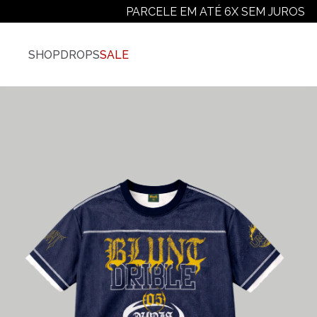
PARCELE EM ATÉ 6X SEM JUROS
SHOP
DROPS
SALE
Vestuário
Ver Todos
Camisetas
Camiseta Plus-Size
Camiseta Manga Longa
Moletons
Jaquetas E Casacos
Camisas
Calças
Shorts E Bermudas