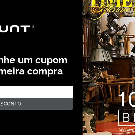
anhe um cupom
imeira compra
ESCONTO
rantia de Qualidade
Avaliações
lit. Eos nostrum, a blanditiis distinctio voluptas error itaq
n? Lorem ipsum dolor sit amet consectetur adipisicing elit. E
, saepe neque unde labore illum dolor provident. Lorem ipsum 
re fugit eveniet aliquam similique praesentium debitis ab ne