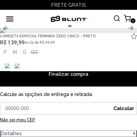
FRETE GRÁTIS
0
CAMISETA ESPECIAL FEMININA ZERO CINCO - PRETO
R$ 139,99
ou
2
x
de
R$ 69,99
P
M
G
GG
Finalizar compra
Calcule as opções de entrega e retirada
Calcular
Não sei meu CEP
Detalhes