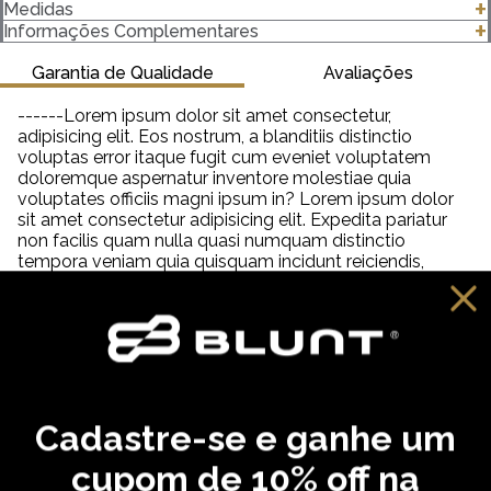
- Camiseta Esoecial Dry
Medidas
- 100% Poliester
clique para abrir as medidas
Informações Complementares
- Gola canelada em dry 2X1 com elastano
- Gramatura 190 g/m²
Garantia de Qualidade
Avaliações
Importante saber:
------Lorem ipsum dolor sit amet consectetur,
-As cores podem ter algumas variações de acordo com o
adipisicing elit. Eos nostrum, a blanditiis distinctio
monitor ou dispositivo que está utilizando.
voluptas error itaque fugit cum eveniet voluptatem
doloremque aspernatur inventore molestiae quia
voluptates officiis magni ipsum in? Lorem ipsum dolor
sit amet consectetur adipisicing elit. Expedita pariatur
non facilis quam nulla quasi numquam distinctio
tempora veniam quia quisquam incidunt reiciendis,
saepe neque unde labore illum dolor provident. Lorem
ipsum dolor sit amet consectetur adipisicing elit. Aut
distinctio adipisci hic molestiae, amet quibusdam
cupiditate inventore fugit eveniet aliquam similique
praesentium debitis ab necessitatibus, dolorem
reprehenderit neque tempora dolore?
Cadastre-se e ganhe um
VOCÊ PODE GOSTAR
cupom de 10% off na