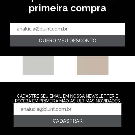
primeira compra
CROPPED FEMI
BRANCO
R$ 79,99
QUERO MEU DESCONTO
CAMISETA ESPECIAL FEMININA
REGATA FEMININO BASIC -
ZERO CINCO - PRETO
PRETO
R$ 139,99
R$ 79,99
2‌x de R$ 69,99
CADASTRE SEU EMAIL EM NOSSA NEWSLETTER E
RECEBA EM PRIMEIRA MÃO AS ULTIMAS NOVIDADES
CADASTRAR