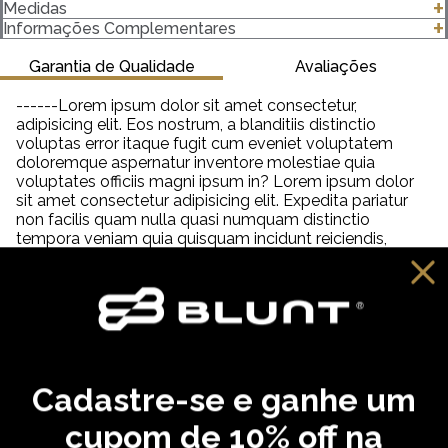
- Modelagem Especial
Medidas
- 100% algodão
clique para abrir as medidas
Informações Complementares
- Lavagem Mamorizada
- Estampa Aplicação bordada com o próprio tecido
Garantia de Qualidade
Avaliações
- Gola canelada 2,5 Centímetros (cm) 2x1 com Elastano
- Gramatura 230 g/m²
------Lorem ipsum dolor sit amet consectetur,
adipisicing elit. Eos nostrum, a blanditiis distinctio
Importante saber:
voluptas error itaque fugit cum eveniet voluptatem
-As cores podem ter algumas variações de acordo com o
doloremque aspernatur inventore molestiae quia
monitor ou dispositivo que está utilizando.
voluptates officiis magni ipsum in? Lorem ipsum dolor
-Em produtos de algodão pode haver encolhimento de 2,5 a
sit amet consectetur adipisicing elit. Expedita pariatur
3%.
non facilis quam nulla quasi numquam distinctio
tempora veniam quia quisquam incidunt reiciendis,
saepe neque unde labore illum dolor provident. Lorem
ipsum dolor sit amet consectetur adipisicing elit. Aut
distinctio adipisci hic molestiae, amet quibusdam
cupiditate inventore fugit eveniet aliquam similique
praesentium debitis ab necessitatibus, dolorem
reprehenderit neque tempora dolore?
Cadastre-se e ganhe um
VOCÊ PODE GOSTAR
cupom de 10% off na