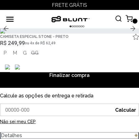
FRETE GRÁTIS
CAMISETA ESPECIAL STONE - PRETO
R$ 249,99
ou
4
x
de
R$ 62,49
P
M
G
GG
Finalizar compra
Calcule as opções de entrega e retirada
Calcular
Não sei meu CEP
Detalhes