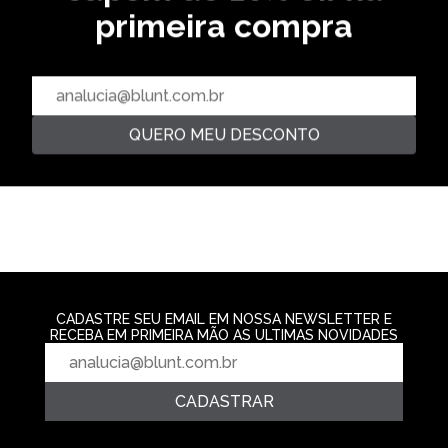
OVERSIZED
PREMIUM
primeira compra
CAMISETA OVERSIZED BOOGIE
CAMISETA HEADBANGER -
CAMISETA PRE
- PRETO
PRETO
PRETO
R$ 169,99
R$ 139,99
R$ 159,99
3‌x de R$ 56,66
2‌x de R$ 69,99
3‌x de R$ 53,3
QUERO MEU DESCONTO
CADASTRE SEU EMAIL EM NOSSA NEWSLETTER E
RECEBA EM PRIMEIRA MÃO AS ULTIMAS NOVIDADES
CADASTRAR