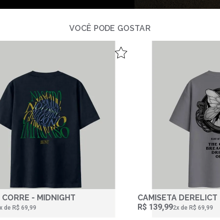
re fugit eveniet aliquam similique praesentium debitis ab ne
VOCÊ PODE GOSTAR
 CORRE - MIDNIGHT
CAMISETA DERELICT
R$ 139,99
‌x de R$ 69,99
2‌x de R$ 69,99