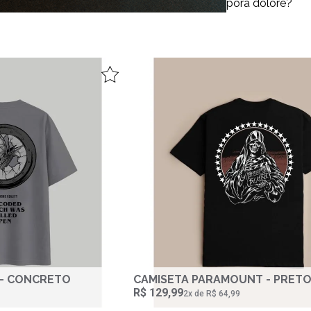
cessitatibus, dolorem reprehenderit neque tempora dolore?
 - CONCRETO
CAMISETA PARAMOUNT - PRET
R$ 129,99
2‌x de R$ 64,99