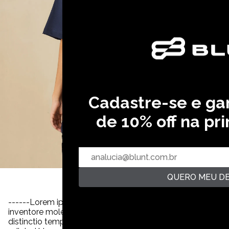
Cadastre-se e g
de 10% off na pr
QUERO MEU D
Ga
------Lorem ipsum dolor sit amet consectetur, adipisicing e
inventore molestiae quia voluptates officiis magni ipsum i
distinctio tempora veniam quia quisquam incidunt reiciendis