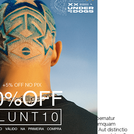
ue fugit cum eveniet voluptatem doloremque aspernatur
xpedita pariatur non facilis quam nulla quasi numquam
dolor sit amet consectetur adipisicing elit. Aut distinctio