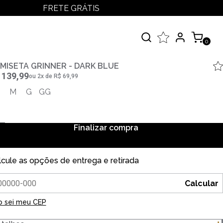
FRETE GRÁTIS
LOGIN
MEUS PEDIDOS
0
MINHA CONTA
çados
MISETA GRINNER - DARK BLUE
 139,99
ou
2
x
de
R$ 69,99
 Todos
M
G
GG
elos
Finalizar compra
lcule as opções de entrega e retirada
Calcular
o sei meu CEP