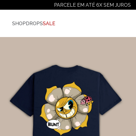
PARCELE EM ATÉ 6X SEM JUROS
SHOP
DROPS
SALE
Vestuário
Ver Todos
Camisetas
Camiseta Plus-Size
Camiseta Manga Longa
Moletons
Jaquetas E Casacos
Camisas
Calças
Shorts E Bermudas