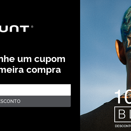
anhe um cupom
imeira compra
ESCONTO
rantia de Qualidade
Avaliações
lit. Eos nostrum, a blanditiis distinctio voluptas error itaq
n? Lorem ipsum dolor sit amet consectetur adipisicing elit. E
, saepe neque unde labore illum dolor provident. Lorem ipsum 