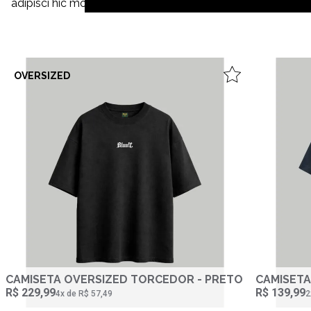
adipisci hic molestiae, amet quibusdam cupiditate invento
OVERSIZED
CAMISETA OVERSIZED TORCEDOR - PRETO
CAMISETA
R$ 229,99
R$ 139,99
4‌x de R$ 57,49
2