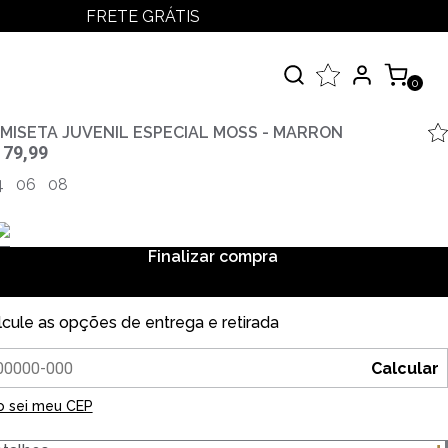
FRETE GRÁTIS
LOGIN
MEUS PEDIDOS
0
MINHA CONTA
çados
MISETA JUVENIL ESPECIAL MOSS - MARRON
 79,99
 Todos
4
06
08
elos
Finalizar compra
lcule as opções de entrega e retirada
Calcular
o sei meu CEP