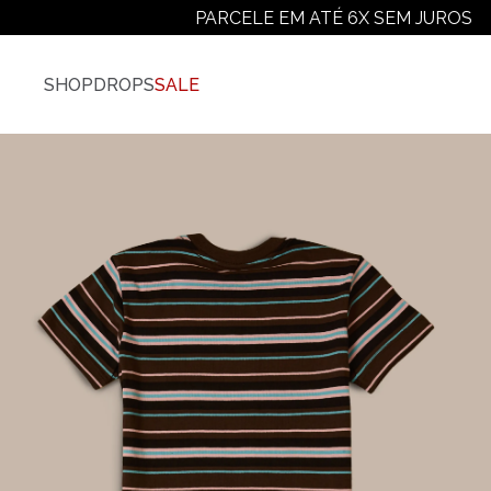
PARCELE EM ATÉ 6X SEM JUROS
SHOP
DROPS
SALE
Vestuário
Ver Todos
Camisetas
Camiseta Plus-Size
Camiseta Manga Longa
Moletons
Jaquetas E Casacos
Camisas
Calças
Shorts E Bermudas