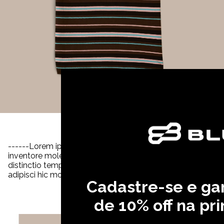
Ga
------Lorem ipsum dolor sit amet consectetur, adipisicing e
inventore molestiae quia voluptates officiis magni ipsum i
distinctio tempora veniam quia quisquam incidunt reiciendis
adipisci hic molestiae, amet quibusdam cupiditate invento
Cadastre-se e g
de 10% off na pr