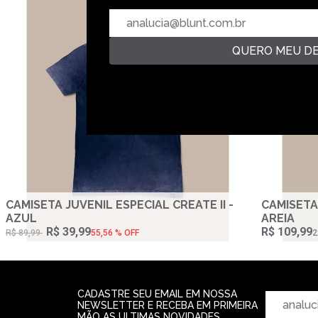
QUERO MEU D
CAMISETA JUVENIL ESPECIAL CREATE II -
CAMISETA
AZUL
AREIA
R$ 39,99
R$ 109,99
R$ 89,99
55,56 % OFF
2
CADASTRE SEU EMAIL EM NOSSA
NEWSLETTER E RECEBA EM PRIMEIRA
MÃO AS ULTIMAS NOVIDADES