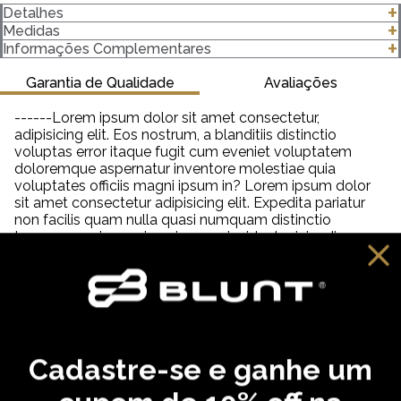
Detalhes
- Modelagem Oversized
Medidas
- Unissex
clique para abrir as medidas
Informações Complementares
- 100% algodão
- Gola canelada 3 Centímetros (cm) 2x1 com Elastano
Garantia de Qualidade
Avaliações
- Gramatura 255 g/m²
------Lorem ipsum dolor sit amet consectetur,
adipisicing elit. Eos nostrum, a blanditiis distinctio
Importante saber:
voluptas error itaque fugit cum eveniet voluptatem
-As cores podem ter algumas variações de acordo com o
doloremque aspernatur inventore molestiae quia
monitor ou dispositivo que está utilizando.
voluptates officiis magni ipsum in? Lorem ipsum dolor
-Em produtos de algodão pode haver encolhimento de 2,5 a
sit amet consectetur adipisicing elit. Expedita pariatur
3%.
non facilis quam nulla quasi numquam distinctio
tempora veniam quia quisquam incidunt reiciendis,
saepe neque unde labore illum dolor provident. Lorem
ipsum dolor sit amet consectetur adipisicing elit. Aut
distinctio adipisci hic molestiae, amet quibusdam
cupiditate inventore fugit eveniet aliquam similique
praesentium debitis ab necessitatibus, dolorem
reprehenderit neque tempora dolore?
Cadastre-se e ganhe um
VOCÊ PODE GOSTAR