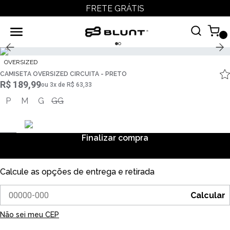
FRETE GRÁTIS
OVERSIZED
CAMISETA OVERSIZED CIRCUITA - PRETO
R$ 189,99
ou
3
x
de
R$ 63,33
P
M
G
GG
Finalizar compra
Calcule as opções de entrega e retirada
Calcular
Não sei meu CEP