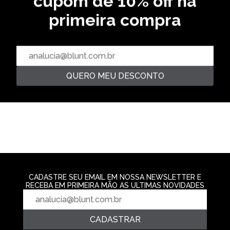
cupom de 10% off na
primeira compra
OVERSIZED
PREMIUM
CAMISETA LETTERING - BEGE
R$ 129,99
CAMISETA OVERSIZED
CAMISETA PRE
ATREIDES - MOCHA
PRETO
2‌x de R$ 64,99
R$ 189,99
R$ 159,99
3‌x de R$ 63,33
3‌x de R$ 53,3
QUERO MEU DESCONTO
CADASTRE SEU EMAIL EM NOSSA NEWSLETTER E
RECEBA EM PRIMEIRA MÃO AS ULTIMAS NOVIDADES
CADASTRAR