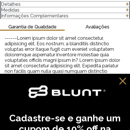
Detalhes
-Modelagem Oversized
Medidas
-100% algodão
clique para abrir as medidas
Informações Complementares
-Gola canelada 3 Centímetros (cm) 2x1 com Elastano
-Gramatura 244 g/m²
Garantia de Qualidade
Avaliações
Importante saber:
------Lorem ipsum dolor sit amet consectetur,
-As cores podem ter algumas variações de acordo com o
adipisicing elit. Eos nostrum, a blanditiis distinctio
monitor ou dispositivo que está utilizando.
voluptas error itaque fugit cum eveniet voluptatem
-Em produtos de algodão pode haver encolhimento de 2,5 a
doloremque aspernatur inventore molestiae quia
3%.
voluptates officiis magni ipsum in? Lorem ipsum dolor
sit amet consectetur adipisicing elit. Expedita pariatur
non facilis quam nulla quasi numquam distinctio
tempora veniam quia quisquam incidunt reiciendis,
saepe neque unde labore illum dolor provident. Lorem
ipsum dolor sit amet consectetur adipisicing elit. Aut
distinctio adipisci hic molestiae, amet quibusdam
cupiditate inventore fugit eveniet aliquam similique
praesentium debitis ab necessitatibus, dolorem
reprehenderit neque tempora dolore?
Cadastre-se e ganhe um
VOCÊ PODE GOSTAR
cupom de 10% off na