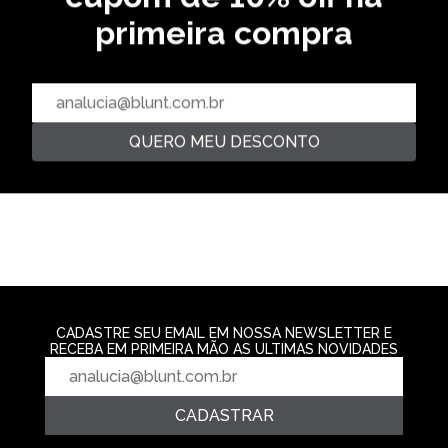
primeira compra
PREMIUM
CAMISETA ESPECIAL DRY
CAMISETA PREMIUM ZION -
CARRINHO - PRETO
PRETO
CAMISETA HEA
R$ 249,99
R$ 179,99
SKY
R$ 139,99
4‌x de R$ 62,49
3‌x de R$ 59,99
2‌x de R$ 69,9
QUERO MEU DESCONTO
CADASTRE SEU EMAIL EM NOSSA NEWSLETTER E
RECEBA EM PRIMEIRA MÃO AS ULTIMAS NOVIDADES
CADASTRAR