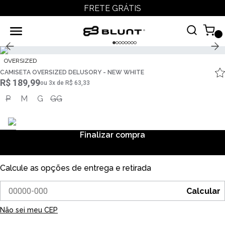
FRETE GRÁTIS
OVERSIZED
CAMISETA OVERSIZED DELUSORY - NEW WHITE
R$ 189,99
ou
3
x
de
R$ 63,33
P
M
G
GG
Finalizar compra
Calcule as opções de entrega e retirada
Calcular
Não sei meu CEP