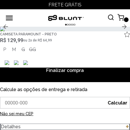
FRETE GRÁTIS
CAMISETA PARAMOUNT - PRETO
R$ 129,99
ou
2
x
de
R$ 64,99
P
M
G
GG
Finalizar compra
Calcule as opções de entrega e retirada
Calcular
Não sei meu CEP
Detalhes