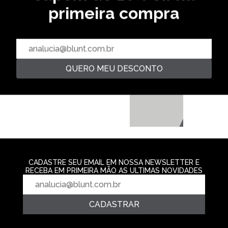
primeira compra
CAMISETA LETTERING -
CAMISETA ZREK
HOMUS
R$ 139,99
R$ 129,99
2‌x de R$ 69,9
2‌x de R$ 64,99
QUERO MEU DESCONTO
CAMISETA DERELICT -
CONCRETO
R$ 139,99
2‌x de R$ 69,99
CADASTRE SEU EMAIL EM NOSSA NEWSLETTER E
RECEBA EM PRIMEIRA MÃO AS ULTIMAS NOVIDADES
CADASTRAR