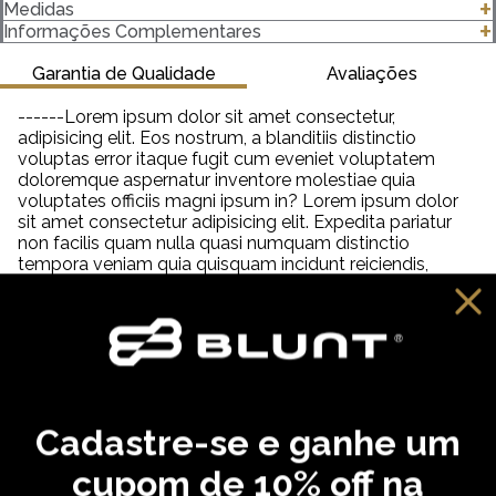
-Modelagem Regular
Medidas
-100% algodão
clique para abrir as medidas
Informações Complementares
-Gola canelada 2,5 Centímetros (cm) 2x1 com Elastano
-Gramatura 182 g/m²
Garantia de Qualidade
Avaliações
Importante saber:
------Lorem ipsum dolor sit amet consectetur,
-As cores podem ter algumas variações de acordo com o
adipisicing elit. Eos nostrum, a blanditiis distinctio
monitor ou dispositivo que está utilizando.
voluptas error itaque fugit cum eveniet voluptatem
-Em produtos de algodão pode haver encolhimento de 2,5 a
doloremque aspernatur inventore molestiae quia
3%.
voluptates officiis magni ipsum in? Lorem ipsum dolor
sit amet consectetur adipisicing elit. Expedita pariatur
non facilis quam nulla quasi numquam distinctio
tempora veniam quia quisquam incidunt reiciendis,
saepe neque unde labore illum dolor provident. Lorem
ipsum dolor sit amet consectetur adipisicing elit. Aut
distinctio adipisci hic molestiae, amet quibusdam
cupiditate inventore fugit eveniet aliquam similique
praesentium debitis ab necessitatibus, dolorem
reprehenderit neque tempora dolore?
Cadastre-se e ganhe um
VOCÊ PODE GOSTAR
cupom de 10% off na