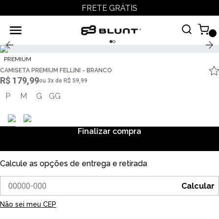
FRETE GRÁTIS
PREMIUM
CAMISETA PREMIUM FELLINI - BRANCO
R$ 179,99
ou
3
x
de
R$ 59,99
P
M
G
GG
Finalizar compra
Calcule as opções de entrega e retirada
Calcular
Não sei meu CEP