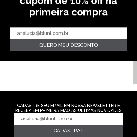
cupom de 10% off na
primeira compra
CAMISETA ESPECIAL DRY
CARRINHO - PRETO
CAMISETA GRINNER - DARK
R$ 249,99
BLUE
R$ 139,99
4‌x de R$ 62,49
2‌x de R$ 69,99
QUERO MEU DESCONTO
CAMISETA DERE
CONCRETO
R$ 139,99
2‌x de R$ 69,9
CADASTRE SEU EMAIL EM NOSSA NEWSLETTER E
RECEBA EM PRIMEIRA MÃO AS ULTIMAS NOVIDADES
CADASTRAR