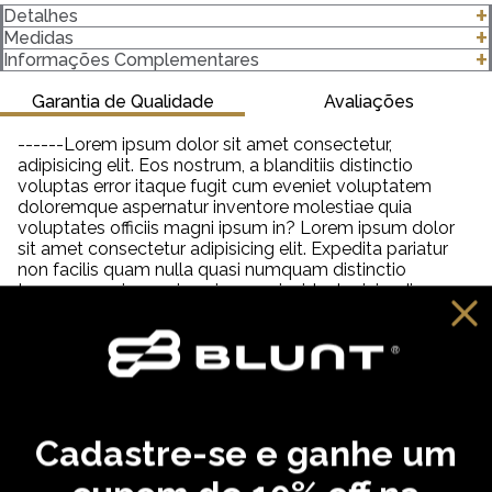
Detalhes
- Modelagem Premium
Medidas
- Unissex
clique para abrir as medidas
Informações Complementares
- 100% algodão
- Gola canelada 3 Centímetros (cm) 2x1 com Elastano
Garantia de Qualidade
Avaliações
- Gramatura 230 g/m²
------Lorem ipsum dolor sit amet consectetur,
Importante saber:
adipisicing elit. Eos nostrum, a blanditiis distinctio
-As cores podem ter algumas variações de acordo com o
voluptas error itaque fugit cum eveniet voluptatem
monitor ou dispositivo que está utilizando.
doloremque aspernatur inventore molestiae quia
-Em produtos de algodão pode haver encolhimento de 2,5 a
voluptates officiis magni ipsum in? Lorem ipsum dolor
3%.
sit amet consectetur adipisicing elit. Expedita pariatur
non facilis quam nulla quasi numquam distinctio
tempora veniam quia quisquam incidunt reiciendis,
saepe neque unde labore illum dolor provident. Lorem
ipsum dolor sit amet consectetur adipisicing elit. Aut
distinctio adipisci hic molestiae, amet quibusdam
cupiditate inventore fugit eveniet aliquam similique
praesentium debitis ab necessitatibus, dolorem
reprehenderit neque tempora dolore?
Cadastre-se e ganhe um
VOCÊ PODE GOSTAR