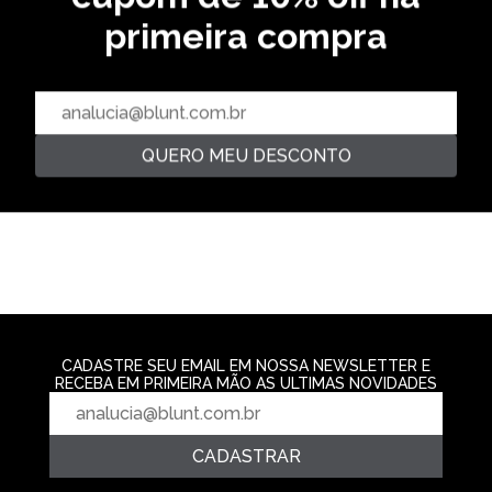
primeira compra
OVERSIZED
CAMISETA LETTERING - BEGE
R$ 129,99
CAMISETA OVERSIZED
CAMISETA SAN
GIARDINO - HOMUS
R$ 139,99
2‌x de R$ 64,99
R$ 219,99
2‌x de R$ 69,9
4‌x de R$ 54,99
QUERO MEU DESCONTO
CADASTRE SEU EMAIL EM NOSSA NEWSLETTER E
RECEBA EM PRIMEIRA MÃO AS ULTIMAS NOVIDADES
CADASTRAR