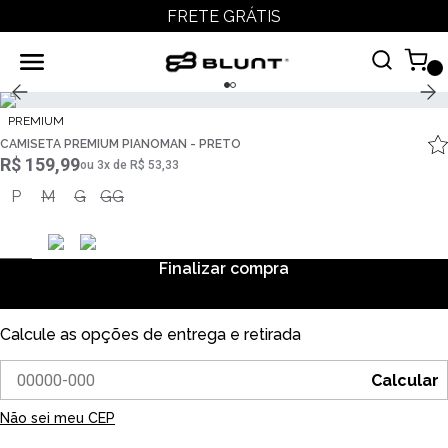
FRETE GRÁTIS
PREMIUM
CAMISETA PREMIUM PIANOMAN - PRETO
R$ 159,99
ou
3
x
de
R$ 53,33
P
M
G
GG
Finalizar compra
Calcule as opções de entrega e retirada
Calcular
Não sei meu CEP