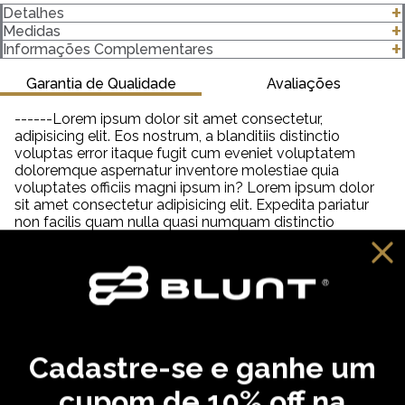
Detalhes
-Modelagem Premium
Medidas
-100% algodão
clique para abrir as medidas
Informações Complementares
-Gola canelada 3 Centímetros (cm) 2x1 com Elastano
-Gramatura 220 g/m²
Garantia de Qualidade
Avaliações
Importante saber:
------Lorem ipsum dolor sit amet consectetur,
-As cores podem ter algumas variações de acordo com o
adipisicing elit. Eos nostrum, a blanditiis distinctio
monitor ou dispositivo que está utilizando.
voluptas error itaque fugit cum eveniet voluptatem
-Em produtos de algodão pode haver encolhimento de 2,5 a
doloremque aspernatur inventore molestiae quia
3%.
voluptates officiis magni ipsum in? Lorem ipsum dolor
sit amet consectetur adipisicing elit. Expedita pariatur
non facilis quam nulla quasi numquam distinctio
tempora veniam quia quisquam incidunt reiciendis,
saepe neque unde labore illum dolor provident. Lorem
ipsum dolor sit amet consectetur adipisicing elit. Aut
distinctio adipisci hic molestiae, amet quibusdam
cupiditate inventore fugit eveniet aliquam similique
praesentium debitis ab necessitatibus, dolorem
reprehenderit neque tempora dolore?
Cadastre-se e ganhe um
VOCÊ PODE GOSTAR
cupom de 10% off na