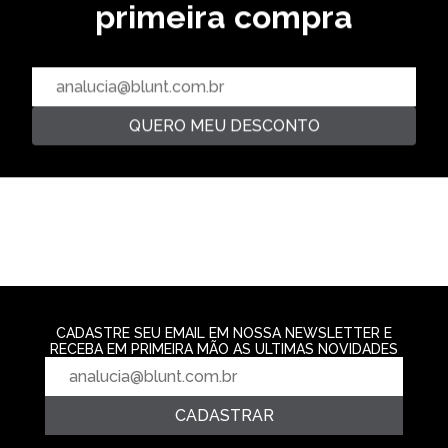
primeira compra
CAMISETA SPIKE - PRETO
CAMISETA PAR
PRETO
CAMISETA LETTERING -
R$ 139,99
HOMUS
R$ 129,99
2‌x de R$ 69,99
R$ 129,99
2‌x de R$ 64,9
2‌x de R$ 64,99
QUERO MEU DESCONTO
CADASTRE SEU EMAIL EM NOSSA NEWSLETTER E
RECEBA EM PRIMEIRA MÃO AS ULTIMAS NOVIDADES
CADASTRAR