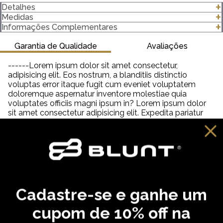
Detalhes
-Modelagem Premium
Medidas
-100% algodão
clique para abrir as medidas
Informações Complementares
-Gola canelada 3 Centímetros (cm) 2x1 com Elastano
-Gramatura 220 g/m²
Garantia de Qualidade
Avaliações
Importante saber:
------Lorem ipsum dolor sit amet consectetur,
-As cores podem ter algumas variações de acordo com o
adipisicing elit. Eos nostrum, a blanditiis distinctio
monitor ou dispositivo que está utilizando.
voluptas error itaque fugit cum eveniet voluptatem
-Em produtos de algodão pode haver encolhimento de 2,5 a
doloremque aspernatur inventore molestiae quia
3%.
voluptates officiis magni ipsum in? Lorem ipsum dolor
sit amet consectetur adipisicing elit. Expedita pariatur
non facilis quam nulla quasi numquam distinctio
tempora veniam quia quisquam incidunt reiciendis,
saepe neque unde labore illum dolor provident. Lorem
ipsum dolor sit amet consectetur adipisicing elit. Aut
distinctio adipisci hic molestiae, amet quibusdam
cupiditate inventore fugit eveniet aliquam similique
praesentium debitis ab necessitatibus, dolorem
reprehenderit neque tempora dolore?
Cadastre-se e ganhe um
cupom de 10% off na
VOCÊ PODE GOSTAR