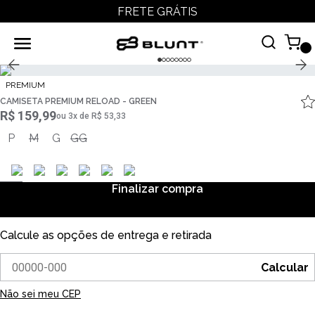
FRETE GRÁTIS
PREMIUM
CAMISETA PREMIUM RELOAD - GREEN
R$ 159,99
ou
3
x
de
R$ 53,33
P
M
G
GG
Finalizar compra
Calcule as opções de entrega e retirada
Calcular
Não sei meu CEP