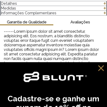
Detalhes
-Modelagem Premium
Medidas
-100% algodão
clique para abrir as medidas
Informações Complementares
-Gola canelada 3 Centímetros (cm) 2x1 com Elastano
-Gramatura 220 g/m²
Garantia de Qualidade
Avaliações
Importante saber:
------Lorem ipsum dolor sit amet consectetur,
-As cores podem ter algumas variações de acordo com o
adipisicing elit. Eos nostrum, a blanditiis distinctio
monitor ou dispositivo que está utilizando.
voluptas error itaque fugit cum eveniet voluptatem
-Em produtos de algodão pode haver encolhimento de 2,5 a
doloremque aspernatur inventore molestiae quia
3%.
voluptates officiis magni ipsum in? Lorem ipsum dolor
sit amet consectetur adipisicing elit. Expedita pariatur
non facilis quam nulla quasi numquam distinctio
tempora veniam quia quisquam incidunt reiciendis,
saepe neque unde labore illum dolor provident. Lorem
ipsum dolor sit amet consectetur adipisicing elit. Aut
distinctio adipisci hic molestiae, amet quibusdam
cupiditate inventore fugit eveniet aliquam similique
praesentium debitis ab necessitatibus, dolorem
reprehenderit neque tempora dolore?
Cadastre-se e ganhe um
VOCÊ PODE GOSTAR