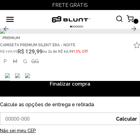
FRETE GRÁTIS
PREMIUM
CAMISETA PREMIUM SILENT ERA - NOITE
R$ 129,99
R$ 149,99
ou
2
x
de
R$ 64,99
13% Off
P
M
G
GG
Finalizar compra
Calcule as opções de entrega e retirada
Calcular
Não sei meu CEP