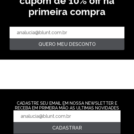
cupom de 10% off na
primeira compra
CAMISETA PANOPTIC - PRETO
CAMISETA SUNBLISS - PRETO
CAMISETA OVE
PRETO
R$ 139,99
R$ 139,99
R$ 199,99
2‌x de R$ 69,99
2‌x de R$ 69,99
3‌x de R$ 66,6
QUERO MEU DESCONTO
CADASTRE SEU EMAIL EM NOSSA NEWSLETTER E
RECEBA EM PRIMEIRA MÃO AS ULTIMAS NOVIDADES
CADASTRAR