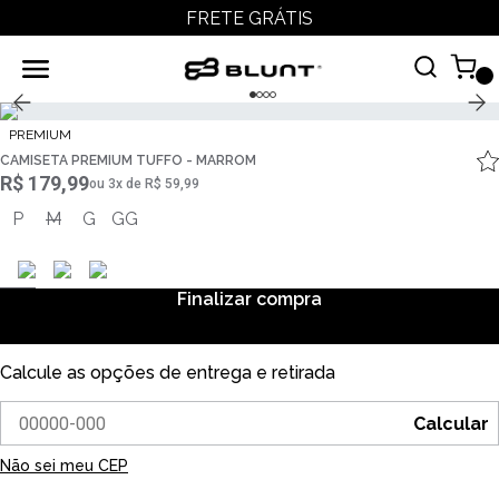
FRETE GRÁTIS
PREMIUM
CAMISETA PREMIUM TUFFO - MARROM
R$ 179,99
ou
3
x
de
R$ 59,99
P
M
G
GG
Finalizar compra
Calcule as opções de entrega e retirada
Calcular
Não sei meu CEP