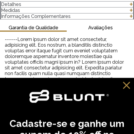
Detalhes
- Modelagem Premium
Medidas
- Unissex
clique para abrir as medidas
Informações Complementares
- 100% algodão
- Gola canelada 3 Centímetros (cm) 2x1 com Elastano
Garantia de Qualidade
Avaliações
- Gramatura 230 g/m²
------Lorem ipsum dolor sit amet consectetur,
Importante saber:
adipisicing elit. Eos nostrum, a blanditiis distinctio
-As cores podem ter algumas variações de acordo com o
voluptas error itaque fugit cum eveniet voluptatem
monitor ou dispositivo que está utilizando.
doloremque aspernatur inventore molestiae quia
-Em produtos de algodão pode haver encolhimento de 2,5 a
voluptates officiis magni ipsum in? Lorem ipsum dolor
3%.
sit amet consectetur adipisicing elit. Expedita pariatur
non facilis quam nulla quasi numquam distinctio
tempora veniam quia quisquam incidunt reiciendis,
saepe neque unde labore illum dolor provident. Lorem
ipsum dolor sit amet consectetur adipisicing elit. Aut
distinctio adipisci hic molestiae, amet quibusdam
cupiditate inventore fugit eveniet aliquam similique
praesentium debitis ab necessitatibus, dolorem
reprehenderit neque tempora dolore?
Cadastre-se e ganhe um
VOCÊ PODE GOSTAR