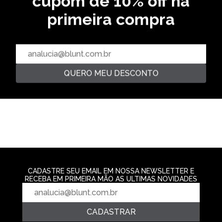
cupom de 10% off na
primeira compra
OVERSIZED
CAMISETA LETTERING -
CAMISETA OVERSIZED VINYL -
CAMISETA HEA
HOMUS
CREME
SKY
R$ 129,99
R$ 169,99
R$ 139,99
2‌x de R$ 64,99
3‌x de R$ 56,66
2‌x de R$ 69,9
QUERO MEU DESCONTO
CADASTRE SEU EMAIL EM NOSSA NEWSLETTER E
RECEBA EM PRIMEIRA MÃO AS ULTIMAS NOVIDADES
CADASTRAR