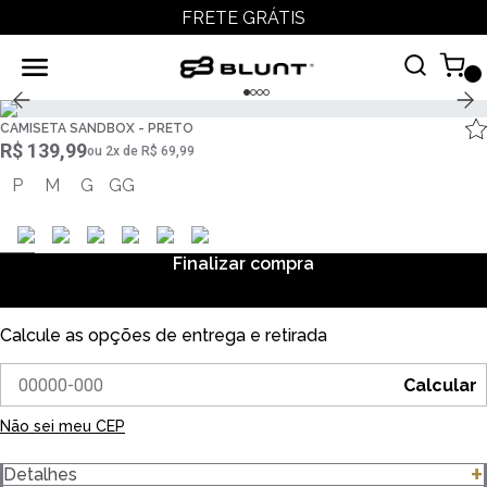
FRETE GRÁTIS
CAMISETA SANDBOX - PRETO
R$ 139,99
ou
2
x
de
R$ 69,99
P
M
G
GG
Finalizar compra
Calcule as opções de entrega e retirada
Calcular
Não sei meu CEP
Detalhes