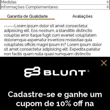
- Modelagem Regular
Medidas
- Unissex
clique para abrir as medidas
Informações Complementares
- 100% algodão
- Gola canelada 2,5 Centímetros (cm) 2x1 com Elastano
Garantia de Qualidade
Avaliações
- Gramatura 187 g/m²
------Lorem ipsum dolor sit amet consectetur,
Importante saber:
adipisicing elit. Eos nostrum, a blanditiis distinctio
-As cores podem ter algumas variações de acordo com o
voluptas error itaque fugit cum eveniet voluptatem
monitor ou dispositivo que está utilizando.
doloremque aspernatur inventore molestiae quia
-Em produtos de algodão pode haver encolhimento de 2,5 a
voluptates officiis magni ipsum in? Lorem ipsum dolor
3%.
sit amet consectetur adipisicing elit. Expedita pariatur
non facilis quam nulla quasi numquam distinctio
tempora veniam quia quisquam incidunt reiciendis,
saepe neque unde labore illum dolor provident. Lorem
ipsum dolor sit amet consectetur adipisicing elit. Aut
distinctio adipisci hic molestiae, amet quibusdam
cupiditate inventore fugit eveniet aliquam similique
praesentium debitis ab necessitatibus, dolorem
reprehenderit neque tempora dolore?
Cadastre-se e ganhe um
VOCÊ PODE GOSTAR
cupom de 10% off na