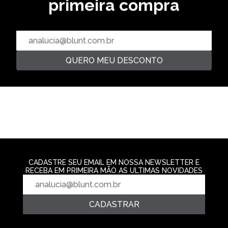
primeira compra
CAMISETA ABENCOADOS -
FLORESTA
CAMISETA STARMAN - NEW
CAMISETA SUNB
R$ 139,99
WHITE
MARROM
R$ 139,99
R$ 139,99
2‌x de R$ 69,99
2‌x de R$ 69,99
2‌x de R$ 69,9
QUERO MEU DESCONTO
CADASTRE SEU EMAIL EM NOSSA NEWSLETTER E
RECEBA EM PRIMEIRA MÃO AS ULTIMAS NOVIDADES
CADASTRAR