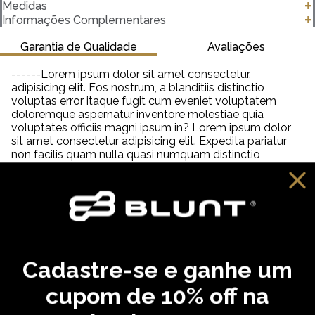
-Modelagem Regular
Medidas
-100% algodão
clique para abrir as medidas
Informações Complementares
-Gola canelada 2,5 Centímetros (cm) 2x1 com Elastano
-Gramatura 182 g/m²
Garantia de Qualidade
Avaliações
Importante saber:
------Lorem ipsum dolor sit amet consectetur,
-As cores podem ter algumas variações de acordo com o
adipisicing elit. Eos nostrum, a blanditiis distinctio
monitor ou dispositivo que está utilizando.
voluptas error itaque fugit cum eveniet voluptatem
-Em produtos de algodão pode haver encolhimento de 2,5 a
doloremque aspernatur inventore molestiae quia
3%.
voluptates officiis magni ipsum in? Lorem ipsum dolor
sit amet consectetur adipisicing elit. Expedita pariatur
non facilis quam nulla quasi numquam distinctio
tempora veniam quia quisquam incidunt reiciendis,
saepe neque unde labore illum dolor provident. Lorem
ipsum dolor sit amet consectetur adipisicing elit. Aut
distinctio adipisci hic molestiae, amet quibusdam
cupiditate inventore fugit eveniet aliquam similique
praesentium debitis ab necessitatibus, dolorem
reprehenderit neque tempora dolore?
Cadastre-se e ganhe um
VOCÊ PODE GOSTAR
cupom de 10% off na