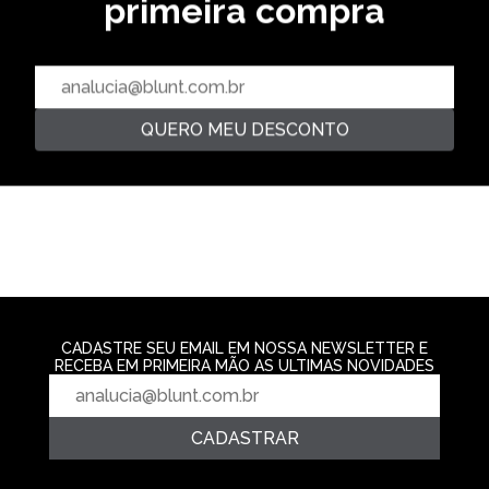
primeira compra
OVERSIZED
OVERSIZED
CAMISETA OVERSIZED
TORCEDOR - PRETO
CAMISETA OVERSIZED
CAMISETA GRIN
R$ 229,99
ATREIDES - MOCHA
BLUE
R$ 189,99
R$ 139,99
4‌x de R$ 57,49
3‌x de R$ 63,33
2‌x de R$ 69,9
QUERO MEU DESCONTO
CADASTRE SEU EMAIL EM NOSSA NEWSLETTER E
RECEBA EM PRIMEIRA MÃO AS ULTIMAS NOVIDADES
CADASTRAR