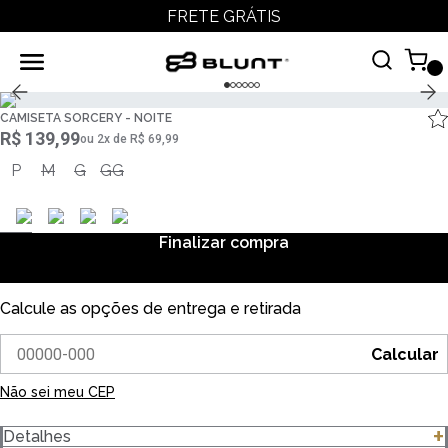
FRETE GRÁTIS
CAMISETA SORCERY - NOITE
R$ 139,99
ou
2
x
de
R$ 69,99
P
M
G
GG
Finalizar compra
Calcule as opções de entrega e retirada
Calcular
Não sei meu CEP
Detalhes