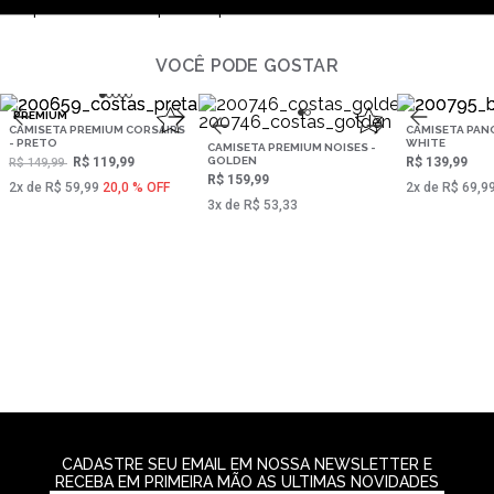
reprehenderit neque tempora dolore?
VOCÊ PODE GOSTAR
PREMIUM
CAMISETA PREMIUM CORSAIRS
CAMISETA PAN
- PRETO
WHITE
CAMISETA PREMIUM NOISES -
R$ 119,99
GOLDEN
R$ 139,99
R$ 149,99
R$ 159,99
2‌x de R$ 59,99
20,0 % OFF
2‌x de R$ 69,9
3‌x de R$ 53,33
CADASTRE SEU EMAIL EM NOSSA NEWSLETTER E
RECEBA EM PRIMEIRA MÃO AS ULTIMAS NOVIDADES