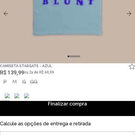
CAMISETA STARGATE - AZUL
R$ 139,99
ou
2
x
de
R$ 69,99
P
M
G
GG
Finalizar compra
Calcule as opções de entrega e retirada