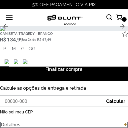
5% OFF PAGAMENTO VIA PIX
CAMISETA TRAGEDY - BRANCO
R$ 134,99
ou
2
x
de
R$ 67,49
P
M
G
GG
Finalizar compra
Calcule as opções de entrega e retirada
Calcular
Não sei meu CEP
Detalhes