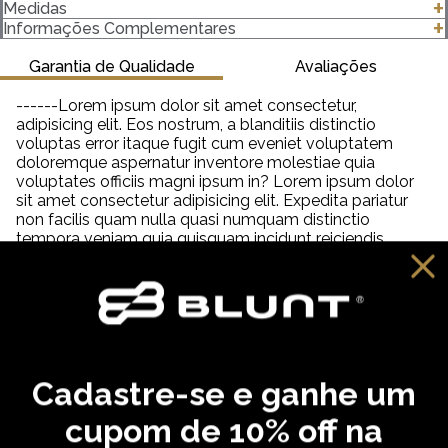
- Modelagem Regular
Medidas
- 100% algodão
clique para abrir as medidas
Informações Complementares
- Estampa com textura em camurça, frente e costas.
- Gola canelada 2,5 Centímetros (cm) 2x1 com Elastano
Garantia de Qualidade
Avaliações
- Gramatura 182 g/m²
------Lorem ipsum dolor sit amet consectetur,
Importante saber:
adipisicing elit. Eos nostrum, a blanditiis distinctio
-As cores podem ter algumas variações de acordo com o
voluptas error itaque fugit cum eveniet voluptatem
monitor ou dispositivo que está utilizando.
doloremque aspernatur inventore molestiae quia
-Em produtos de algodão pode haver encolhimento de 2,5 a
voluptates officiis magni ipsum in? Lorem ipsum dolor
3%.
sit amet consectetur adipisicing elit. Expedita pariatur
non facilis quam nulla quasi numquam distinctio
tempora veniam quia quisquam incidunt reiciendis,
saepe neque unde labore illum dolor provident. Lorem
ipsum dolor sit amet consectetur adipisicing elit. Aut
distinctio adipisci hic molestiae, amet quibusdam
cupiditate inventore fugit eveniet aliquam similique
praesentium debitis ab necessitatibus, dolorem
reprehenderit neque tempora dolore?
Cadastre-se e ganhe um
VOCÊ PODE GOSTAR
cupom de 10% off na
,