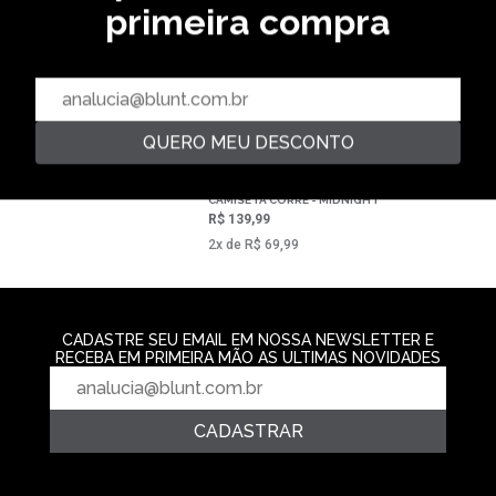
PREMIUM
primeira compra
CAMISETA PREMIUM CORSAIRS
- PRETO
CAMISETA PREM
R$ 119,99
GOLDEN
R$ 149,99
R$ 159,99
2‌x de R$ 59,99
20,0 % OFF
3‌x de R$ 53,3
QUERO MEU DESCONTO
CAMISETA CORRE - MIDNIGHT
R$ 139,99
2‌x de R$ 69,99
CADASTRE SEU EMAIL EM NOSSA NEWSLETTER E
RECEBA EM PRIMEIRA MÃO AS ULTIMAS NOVIDADES
CADASTRAR