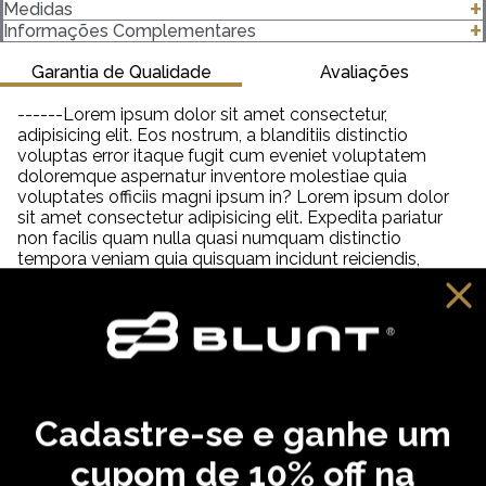
A Camiseta Turtle é confeccionada em tecido 100%
Medidas
algodão, proporciona o contato suave com a pele, além de
clique para abrir as medidas
Informações Complementares
preservar a liberdade dos movimentos com muito estilo e o
melhor conforto possível.
Garantia de Qualidade
Avaliações
------Lorem ipsum dolor sit amet consectetur,
adipisicing elit. Eos nostrum, a blanditiis distinctio
voluptas error itaque fugit cum eveniet voluptatem
doloremque aspernatur inventore molestiae quia
voluptates officiis magni ipsum in? Lorem ipsum dolor
sit amet consectetur adipisicing elit. Expedita pariatur
non facilis quam nulla quasi numquam distinctio
tempora veniam quia quisquam incidunt reiciendis,
saepe neque unde labore illum dolor provident. Lorem
ipsum dolor sit amet consectetur adipisicing elit. Aut
distinctio adipisci hic molestiae, amet quibusdam
cupiditate inventore fugit eveniet aliquam similique
praesentium debitis ab necessitatibus, dolorem
reprehenderit neque tempora dolore?
Cadastre-se e ganhe um
VOCÊ PODE GOSTAR
cupom de 10% off na