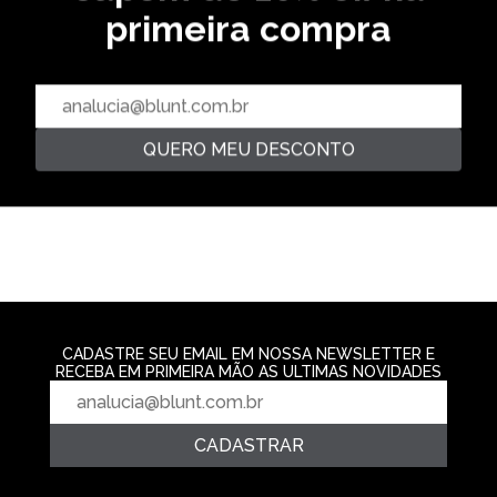
primeira compra
CAMISETA ESPE
PRETO
CAMISETA LETTERING -
CAMISETA HEADBANGER - BLUE
HOMUS
SKY
R$ 229,99
R$ 129,99
R$ 139,99
4‌x de R$ 57,4
2‌x de R$ 64,99
2‌x de R$ 69,99
QUERO MEU DESCONTO
CADASTRE SEU EMAIL EM NOSSA NEWSLETTER E
RECEBA EM PRIMEIRA MÃO AS ULTIMAS NOVIDADES
CADASTRAR