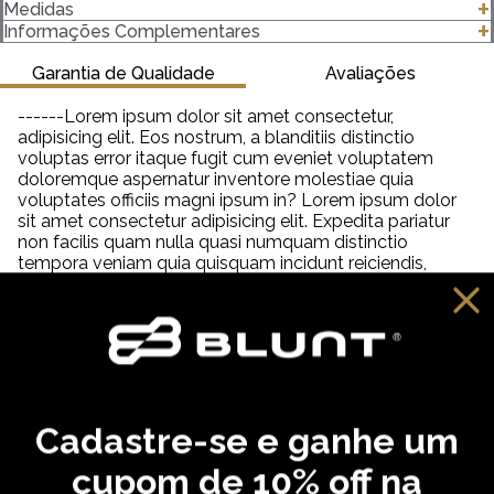
-Modelagem Premium
Medidas
-100% algodão
clique para abrir as medidas
Informações Complementares
-Gola canelada 3 Centímetros (cm) 2x1 com Elastano
-Gramatura 220 g/m²
Garantia de Qualidade
Avaliações
Importante saber:
------Lorem ipsum dolor sit amet consectetur,
-As cores podem ter algumas variações de acordo com o
adipisicing elit. Eos nostrum, a blanditiis distinctio
monitor ou dispositivo que está utilizando.
voluptas error itaque fugit cum eveniet voluptatem
-Em produtos de algodão pode haver encolhimento de 2,5 a
doloremque aspernatur inventore molestiae quia
3%.
voluptates officiis magni ipsum in? Lorem ipsum dolor
sit amet consectetur adipisicing elit. Expedita pariatur
non facilis quam nulla quasi numquam distinctio
tempora veniam quia quisquam incidunt reiciendis,
saepe neque unde labore illum dolor provident. Lorem
ipsum dolor sit amet consectetur adipisicing elit. Aut
distinctio adipisci hic molestiae, amet quibusdam
cupiditate inventore fugit eveniet aliquam similique
praesentium debitis ab necessitatibus, dolorem
reprehenderit neque tempora dolore?
Cadastre-se e ganhe um
VOCÊ PODE GOSTAR
cupom de 10% off na