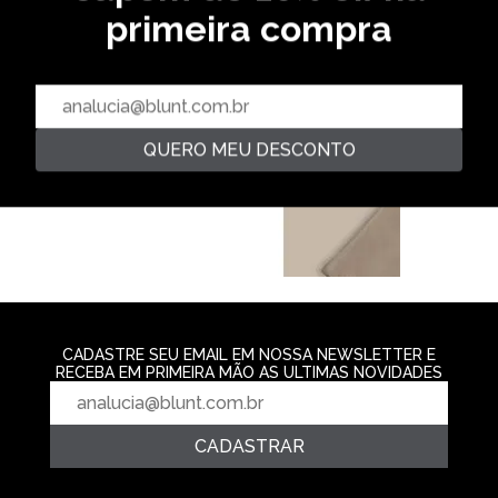
primeira compra
CAMISETA DRY BASKET -
CAMISETA PREMIUM JUVENIL
CAMISETA PRE
PRETO
GNOMELIFT - CREME
ACE - AREIA
R$ 39,99
R$ 109,99
R$ 109,99
2‌x de R$ 54,99
2‌x de R$ 54,9
QUERO MEU DESCONTO
CADASTRE SEU EMAIL EM NOSSA NEWSLETTER E
RECEBA EM PRIMEIRA MÃO AS ULTIMAS NOVIDADES
CADASTRAR