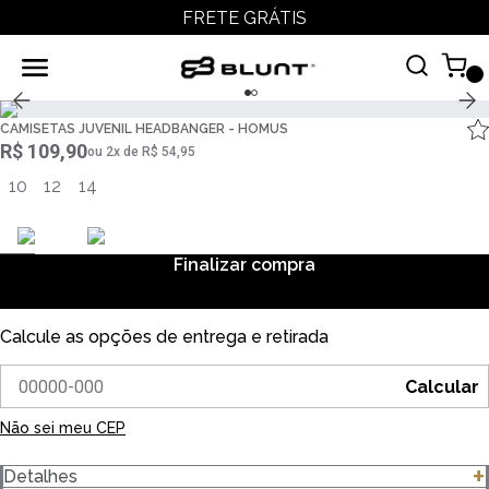
FRETE GRÁTIS
CAMISETAS JUVENIL HEADBANGER - HOMUS
R$ 109,90
ou
2
x
de
R$ 54,95
10
12
14
Finalizar compra
Calcule as opções de entrega e retirada
Calcular
Não sei meu CEP
Detalhes