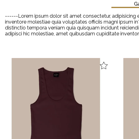
Ga
------Lorem ipsum dolor sit amet consectetur, adipisicing e
inventore molestiae quia voluptates officiis magni ipsum i
distinctio tempora veniam quia quisquam incidunt reiciendis
adipisci hic molestiae, amet quibusdam cupiditate invento