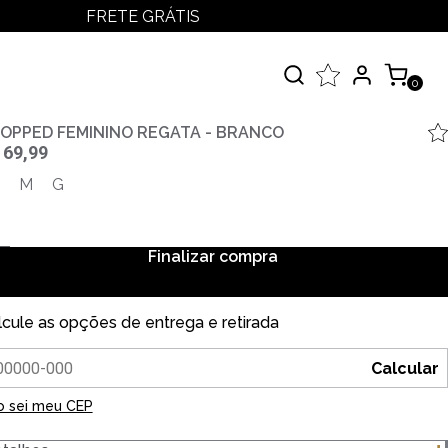
FRETE GRÁTIS
LOGIN
MEUS PEDIDOS
0
MINHA CONTA
çados
OPPED FEMININO REGATA - BRANCO
 69,99
 Todos
M
G
elos
Finalizar compra
lcule as opções de entrega e retirada
Calcular
o sei meu CEP