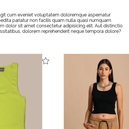
ue fugit cum eveniet voluptatem doloremque aspernatur
xpedita pariatur non facilis quam nulla quasi numquam
dolor sit amet consectetur adipisicing elit. Aut distinctio
cessitatibus, dolorem reprehenderit neque tempora dolore?