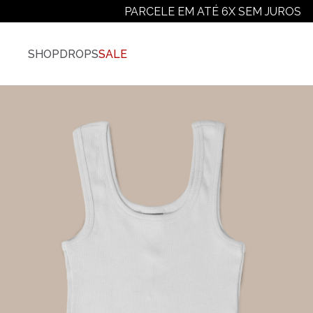
PARCELE EM ATÉ 6X SEM JUROS
SHOP
DROPS
SALE
Vestuário
Ver Todos
Camisetas
Camiseta Plus-Size
Camiseta Manga Longa
Moletons
Jaquetas E Casacos
Camisas
Calças
Shorts E Bermudas