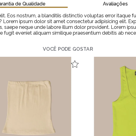
rantia de Qualidade
Avaliações
lit. Eos nostrum, a blanditiis distinctio voluptas error itaq
n? Lorem ipsum dolor sit amet consectetur adipisicing elit. E
, saepe neque unde labore illum dolor provident. Lorem ipsum 
re fugit eveniet aliquam similique praesentium debitis ab ne
VOCÊ PODE GOSTAR