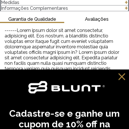
O Gorro Logo é confortável, alem da altíssima qualidade
Medidas
confeccionado com tecido 100% acrílico e cheio de estilo.
clique para abrir as medidas
Informações Complementares
Garantia de Qualidade
Avaliações
------Lorem ipsum dolor sit amet consectetur,
adipisicing elit. Eos nostrum, a blanditiis distinctio
voluptas error itaque fugit cum eveniet voluptatem
doloremque aspernatur inventore molestiae quia
voluptates officiis magni ipsum in? Lorem ipsum dolor
sit amet consectetur adipisicing elit. Expedita pariatur
non facilis quam nulla quasi numquam distinctio
tempora veniam quia quisquam incidunt reiciendis,
saepe neque unde labore illum dolor provident. Lorem
ipsum dolor sit amet consectetur adipisicing elit. Aut
distinctio adipisci hic molestiae, amet quibusdam
cupiditate inventore fugit eveniet aliquam similique
praesentium debitis ab necessitatibus, dolorem
reprehenderit neque tempora dolore?
Cadastre-se e ganhe um
VOCÊ PODE GOSTAR
cupom de 10% off na
,
,