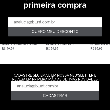
primeira compra
QUERO MEU DESCONTO
GORRO ZEBRATED - ZEBRA
GORRO COLOR - AZUL
GORRO PEARL 
R$ 99,99
R$ 79,99
R$ 99,99
CADASTRE SEU EMAIL EM NOSSA NEWSLETTER E
RECEBA EM PRIMEIRA MÃO AS ULTIMAS NOVIDADES
CADASTRAR