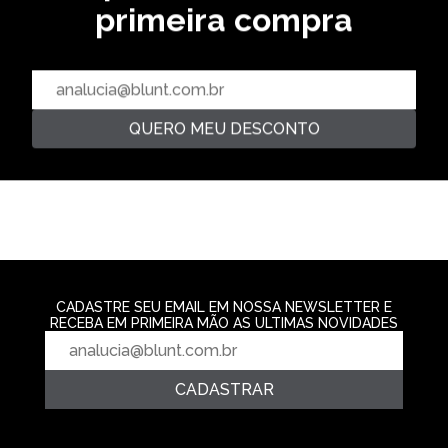
primeira compra
GORRO LOGO - VERDE LIMÃO
GORRO BASIC -
R$ 89,99
R$ 99,99
GORRO REIMS - MARROM
R$ 99,99
R$ 129,99
23,08 % OFF
QUERO MEU DESCONTO
CADASTRE SEU EMAIL EM NOSSA NEWSLETTER E
RECEBA EM PRIMEIRA MÃO AS ULTIMAS NOVIDADES
CADASTRAR