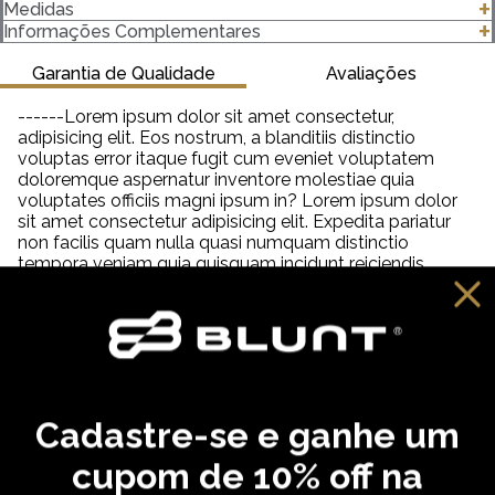
O Gorro Logo é confortável, alem da altíssima qualidade
Medidas
confeccionado com tecido 100% acrílico e cheio de estilo.
clique para abrir as medidas
Informações Complementares
Garantia de Qualidade
Avaliações
------Lorem ipsum dolor sit amet consectetur,
adipisicing elit. Eos nostrum, a blanditiis distinctio
voluptas error itaque fugit cum eveniet voluptatem
doloremque aspernatur inventore molestiae quia
voluptates officiis magni ipsum in? Lorem ipsum dolor
sit amet consectetur adipisicing elit. Expedita pariatur
non facilis quam nulla quasi numquam distinctio
tempora veniam quia quisquam incidunt reiciendis,
saepe neque unde labore illum dolor provident. Lorem
ipsum dolor sit amet consectetur adipisicing elit. Aut
distinctio adipisci hic molestiae, amet quibusdam
cupiditate inventore fugit eveniet aliquam similique
praesentium debitis ab necessitatibus, dolorem
reprehenderit neque tempora dolore?
Cadastre-se e ganhe um
VOCÊ PODE GOSTAR
cupom de 10% off na