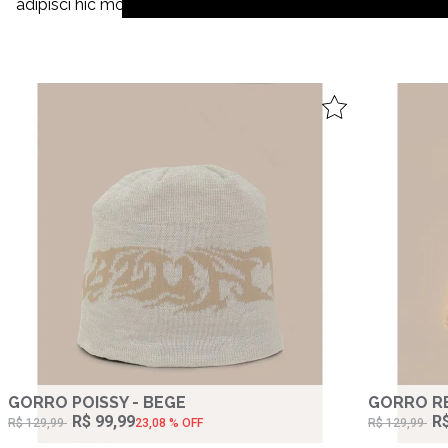
adipisci hic molestiae, amet quibusdam cupiditate invento
GORRO POISSY - BEGE
GORRO RE
R$ 99,99
R$
R$ 129,99
23,08 % OFF
R$ 129,99