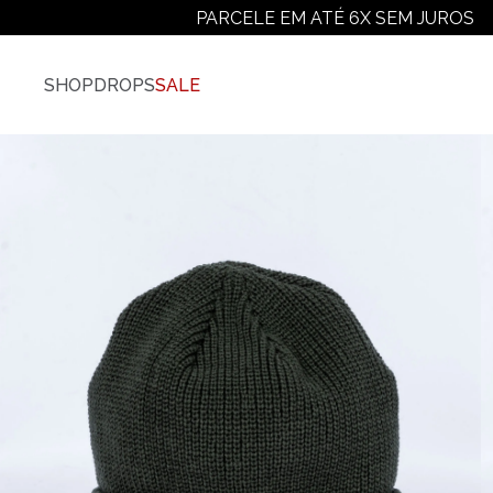
PARCELE EM ATÉ 6X SEM JUROS
SHOP
DROPS
SALE
Vestuário
Ver Todos
Camisetas
Camiseta Plus-Size
Camiseta Manga Longa
Moletons
Jaquetas E Casacos
Camisas
Calças
Shorts E Bermudas