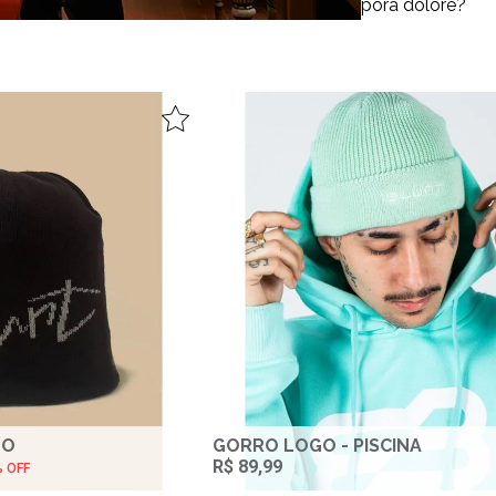
cessitatibus, dolorem reprehenderit neque tempora dolore?
TO
GORRO LOGO - PISCINA
R$ 89,99
% OFF