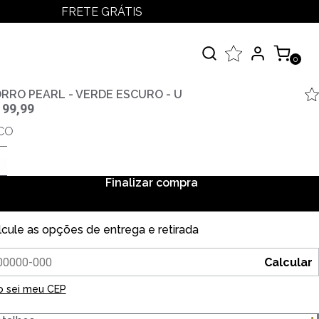
FRETE GRÁTIS
LOGIN
MEUS PEDIDOS
0
MINHA CONTA
çados
RRO PEARL - VERDE ESCURO - U
 99,99
 Todos
CO
elos
Finalizar compra
lcule as opções de entrega e retirada
Calcular
o sei meu CEP