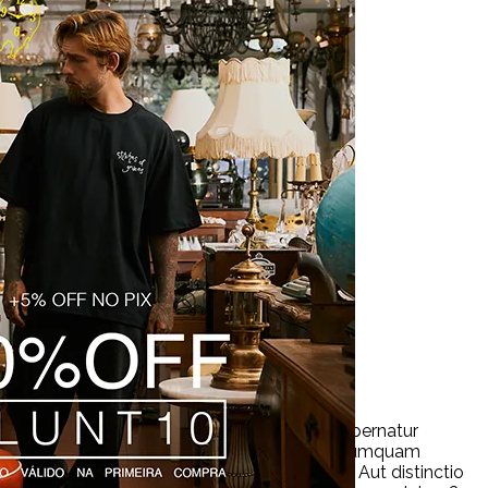
ue fugit cum eveniet voluptatem doloremque aspernatur
xpedita pariatur non facilis quam nulla quasi numquam
dolor sit amet consectetur adipisicing elit. Aut distinctio