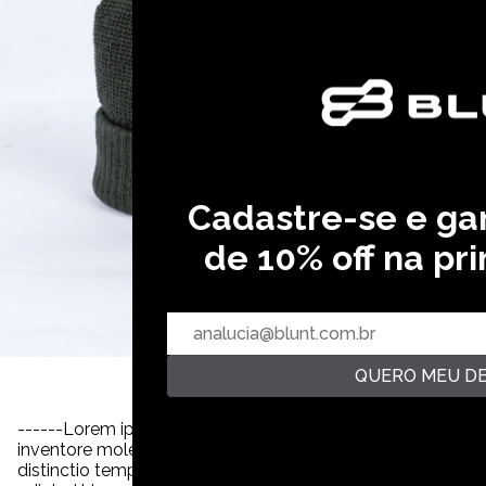
Cadastre-se e g
de 10% off na pr
QUERO MEU D
Ga
------Lorem ipsum dolor sit amet consectetur, adipisicing e
inventore molestiae quia voluptates officiis magni ipsum i
distinctio tempora veniam quia quisquam incidunt reiciendis