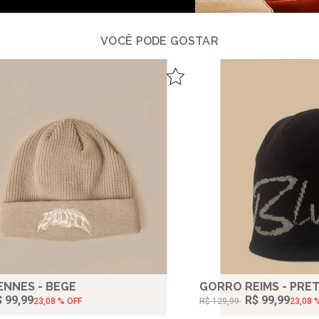
re fugit eveniet aliquam similique praesentium debitis ab ne
VOCÊ PODE GOSTAR
NNES - BEGE
GORRO REIMS - PRE
 99,99
R$ 99,99
23,08 % OFF
R$ 129,99
23,08 