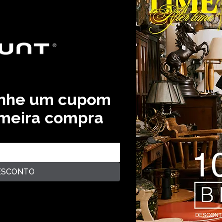
anhe um cupom
imeira compra
ESCONTO
rantia de Qualidade
Avaliações
lit. Eos nostrum, a blanditiis distinctio voluptas error itaq
n? Lorem ipsum dolor sit amet consectetur adipisicing elit. E
, saepe neque unde labore illum dolor provident. Lorem ipsum 