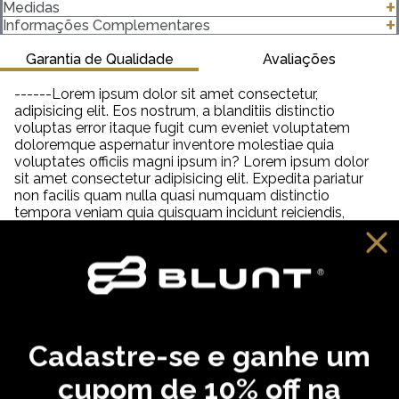
- 65% algodão 35% Poliéster
Medidas
- Capuz com forro do proprio moletom
clique para abrir as medidas
Informações Complementares
- BLUNT estampado em puff frente e costas
- Gramatura 320 g/m²
Garantia de Qualidade
Avaliações
Importante saber:
------Lorem ipsum dolor sit amet consectetur,
As cores podem ter algumas variações de acordo com o
adipisicing elit. Eos nostrum, a blanditiis distinctio
monitor ou dispositivo que está utilizando.
voluptas error itaque fugit cum eveniet voluptatem
doloremque aspernatur inventore molestiae quia
voluptates officiis magni ipsum in? Lorem ipsum dolor
sit amet consectetur adipisicing elit. Expedita pariatur
non facilis quam nulla quasi numquam distinctio
tempora veniam quia quisquam incidunt reiciendis,
saepe neque unde labore illum dolor provident. Lorem
ipsum dolor sit amet consectetur adipisicing elit. Aut
distinctio adipisci hic molestiae, amet quibusdam
cupiditate inventore fugit eveniet aliquam similique
praesentium debitis ab necessitatibus, dolorem
reprehenderit neque tempora dolore?
Cadastre-se e ganhe um
VOCÊ PODE GOSTAR
cupom de 10% off na