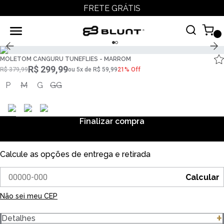
FRETE GRÁTIS
MOLETOM CANGURU TUNEFLIES - MARROM
R$ 299,99
R$ 379,99
ou
5
x
de
R$ 59,99
21% Off
P
M
G
GG
Finalizar compra
Calcule as opções de entrega e retirada
Calcular
Não sei meu CEP
Detalhes