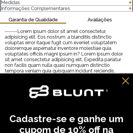
- Modelagem Regata Especial
Medidas
- 100% Algodão
clique para abrir as medidas
Informações Complementares
- Amaciada do Avesso
- Gola canelada 2,5 Centímetros (cm) 2x1 com
Garantia de Qualidade
Avaliações
- Gramatura 230 g/m²
------Lorem ipsum dolor sit amet consectetur,
Importante saber:
adipisicing elit. Eos nostrum, a blanditiis distinctio
-As cores podem ter algumas variações de acordo com o
voluptas error itaque fugit cum eveniet voluptatem
monitor ou dispositivo que está utilizando.
doloremque aspernatur inventore molestiae quia
-Em produtos de algodão pode haver encolhimento de 2,5 a
voluptates officiis magni ipsum in? Lorem ipsum dolor
3%.
sit amet consectetur adipisicing elit. Expedita pariatur
non facilis quam nulla quasi numquam distinctio
tempora veniam quia quisquam incidunt reiciendis,
saepe neque unde labore illum dolor provident. Lorem
ipsum dolor sit amet consectetur adipisicing elit. Aut
distinctio adipisci hic molestiae, amet quibusdam
cupiditate inventore fugit eveniet aliquam similique
praesentium debitis ab necessitatibus, dolorem
reprehenderit neque tempora dolore?
Cadastre-se e ganhe um
VOCÊ PODE GOSTAR
cupom de 10% off na