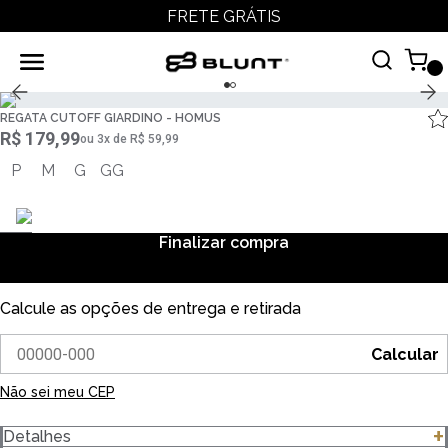
FRETE GRÁTIS
REGATA CUTOFF GIARDINO - HOMUS
R$ 179,99
ou
3
x
de
R$ 59,99
P
M
G
GG
Finalizar compra
Calcule as opções de entrega e retirada
Calcular
Não sei meu CEP
Detalhes