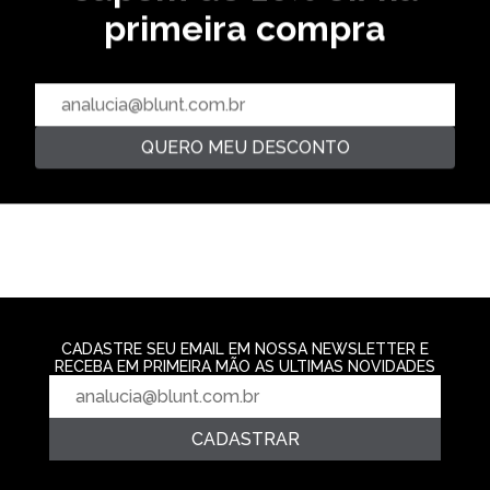
BOXY
primeira compra
CAMISETA BOXY AIRBRUSH -
AZUL INDIGO
CAMISETA GRI
CAMISETA GRINNER - DARK
R$ 249,99
BLUE
R$ 139,99
R$ 139,99
4‌x de R$ 62,49
2‌x de R$ 69,9
2‌x de R$ 69,99
QUERO MEU DESCONTO
CADASTRE SEU EMAIL EM NOSSA NEWSLETTER E
RECEBA EM PRIMEIRA MÃO AS ULTIMAS NOVIDADES
CADASTRAR