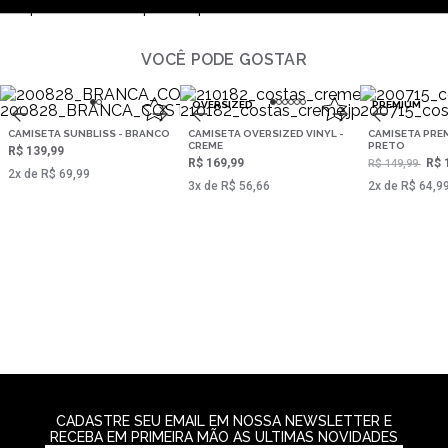
reprehenderit neque tempora dolore?
VOCÊ PODE GOSTAR
OVERSIZED
PREMIUM
CAMISETA SUNBLISS - BRANCO
CAMISETA OVERSIZED VINYL -
CAMISETA PREM
CREME
PRETO
R$ 139,99
R$ 169,99
R$ 
R$ 149,99
2‌x de R$ 69,99
3‌x de R$ 56,66
2‌x de R$ 64,9
CADASTRE SEU EMAIL EM NOSSA NEWSLETTER E
RECEBA EM PRIMEIRA MÃO AS ULTIMAS NOVIDADES