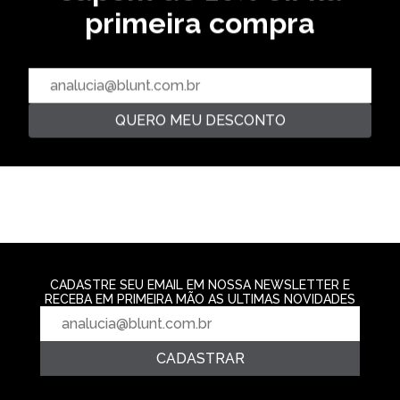
primeira compra
BERMUDA OLNEY - CASTOR
BERMUDA BASQUETE GODRIC -
PRETO
R$ 299,99
R$ 349,99
BERMUDA SOUL
R$ 299,99
R$ 299,99
5‌x de R$ 59,99
14,29 % OFF
5‌x de R$ 59,99
5‌x de R$ 59,9
QUERO MEU DESCONTO
CADASTRE SEU EMAIL EM NOSSA NEWSLETTER E
RECEBA EM PRIMEIRA MÃO AS ULTIMAS NOVIDADES
CADASTRAR