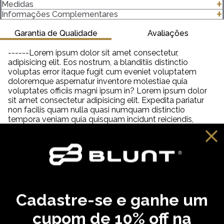
- Shorts Volley Quasar
Medidas
- Cós em Elástico
clique para abrir as medidas
Informações Complementares
- Bolso Traseiro Embutudo
- 100% Poliéster
Garantia de Qualidade
Avaliações
Importante saber:
------Lorem ipsum dolor sit amet consectetur,
As cores podem ter algumas variações de acordo com o
adipisicing elit. Eos nostrum, a blanditiis distinctio
monitor ou dispositivo que está utilizando.
voluptas error itaque fugit cum eveniet voluptatem
doloremque aspernatur inventore molestiae quia
voluptates officiis magni ipsum in? Lorem ipsum dolor
sit amet consectetur adipisicing elit. Expedita pariatur
non facilis quam nulla quasi numquam distinctio
tempora veniam quia quisquam incidunt reiciendis,
saepe neque unde labore illum dolor provident. Lorem
ipsum dolor sit amet consectetur adipisicing elit. Aut
distinctio adipisci hic molestiae, amet quibusdam
cupiditate inventore fugit eveniet aliquam similique
praesentium debitis ab necessitatibus, dolorem
reprehenderit neque tempora dolore?
Cadastre-se e ganhe um
VOCÊ PODE GOSTAR
cupom de 10% off na