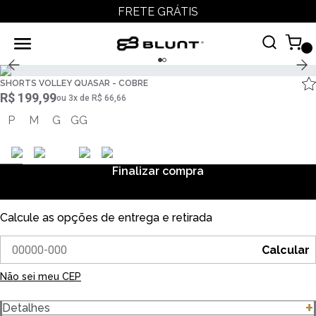
FRETE GRÁTIS
SHORTS VOLLEY QUASAR - COBRE
R$ 199,99
ou
3
x
de
R$ 66,66
P
M
G
GG
Finalizar compra
Calcule as opções de entrega e retirada
Calcular
Não sei meu CEP
Detalhes