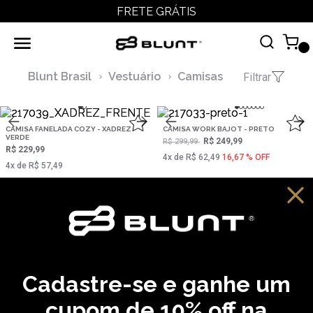
FRETE GRÁTIS
Blunt Brasil
Vestuário
Camisas
Filtrar
CAMISA FANELADA COZY - XADREZ
CAMISA WORK BAJOT - PRETO
VERDE
R$ 249,99
R$ 299,99
R$ 229,99
4‌x de R$ 62,49
16,67 % OFF
4‌x de R$ 57,49
CADASTRE SEU EMAIL EM NOSSA NEWSLETTER E
RECEBA EM PRIMEIRA MÃO AS ULTIMAS NOVIDADES
Cadastre-se e ganhe um
CADASTRAR
cupom de 10% off na